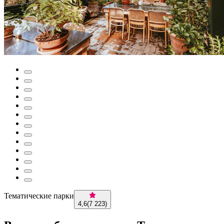
Тематические парки
4,6
(
7 223
)