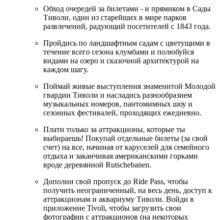
Обход очередей за билетами - и прямиком в Сады
Тиволи, один из старейших в мире парков
развлечений, радующий посетителей с 1843 года.
Пройдись по ландшафтным садам с цветущими в
течение всего сезона клумбами и полюбуйся
видами на озеро и сказочной архитектурой на
каждом шагу.
Поймай живые выступления знаменитой Молодой
гвардии Тиволи и насладись разнообразием
музыкальных номеров, пантомимных шоу и
сезонных фестивалей, проходящих ежедневно.
Плати только за аттракционы, которые ты
выбираешь! Покупай отдельные билеты (за свой
счет) на все, начиная от каруселей для семейного
отдыха и заканчивая американскими горками
вроде деревянной Rutschebanen.
Дополни свой пропуск до Ride Pass, чтобы
получить неограниченный, на весь день, доступ к
аттракционам и аквариуму Тиволи. Войди в
приложение Tivoli, чтобы загрузить свои
фотографии с аттракционов (на некоторых