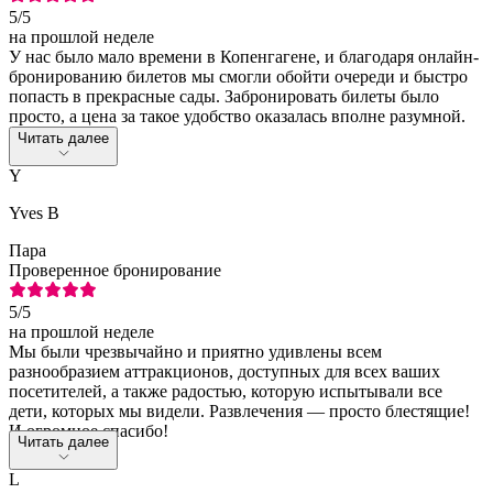
5
/5
на прошлой неделе
У нас было мало времени в Копенгагене, и благодаря онлайн-
бронированию билетов мы смогли обойти очереди и быстро
попасть в прекрасные сады. Забронировать билеты было
просто, а цена за такое удобство оказалась вполне разумной.
Читать далее
Y
Yves B
Пара
Проверенное бронирование
5
/5
на прошлой неделе
Мы были чрезвычайно и приятно удивлены всем
разнообразием аттракционов, доступных для всех ваших
посетителей, а также радостью, которую испытывали все
дети, которых мы видели. Развлечения — просто блестящие!
И огромное спасибо!
Читать далее
L