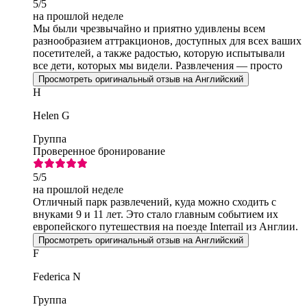
5
/5
на прошлой неделе
Мы были чрезвычайно и приятно удивлены всем
разнообразием аттракционов, доступных для всех ваших
посетителей, а также радостью, которую испытывали
все дети, которых мы видели. Развлечения — просто
блестящие! И огромное спасибо!
Просмотреть оригинальный отзыв на Английский
H
Helen G
Группа
Проверенное бронирование
5
/5
на прошлой неделе
Отличный парк развлечений, куда можно сходить с
внуками 9 и 11 лет. Это стало главным событием их
европейского путешествия на поезде Interrail из Англии.
Просмотреть оригинальный отзыв на Английский
F
Federica N
Группа