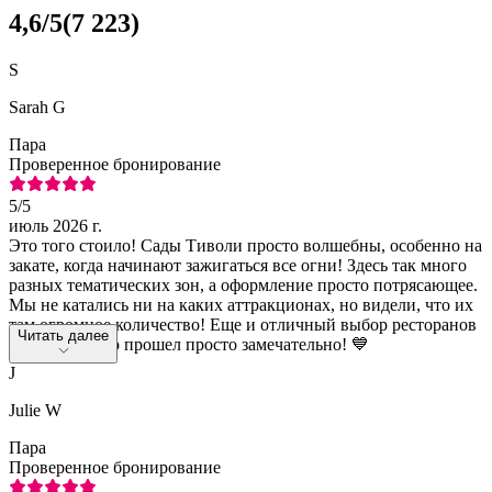
4,6
/5
(
7 223
)
S
Sarah G
Пара
Проверенное бронирование
5
/5
июль 2026 г.
Это того стоило! Сады Тиволи просто волшебны, особенно на
закате, когда начинают зажигаться все огни! Здесь так много
разных тематических зон, а оформление просто потрясающее.
Мы не катались ни на каких аттракционах, но видели, что их
там огромное количество! Еще и отличный выбор ресторанов
Читать далее
и баров. Вечер прошел просто замечательно! 💙
J
Julie W
Пара
Проверенное бронирование