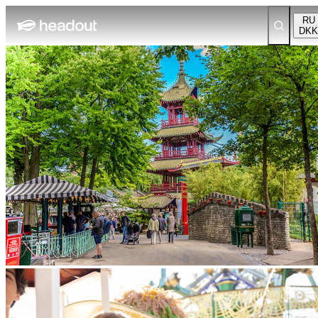
RU
DKK