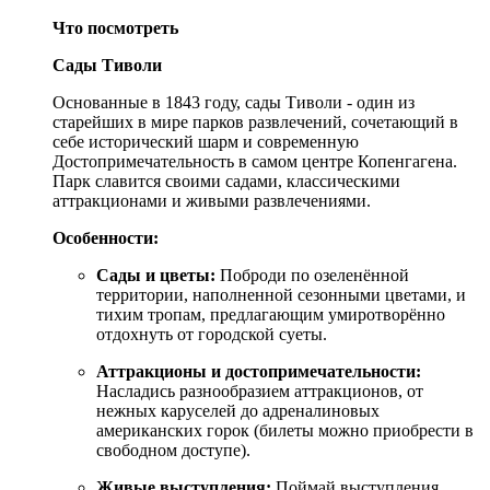
Что посмотреть
Сады Тиволи
Основанные в 1843 году, сады Тиволи - один из
старейших в мире парков развлечений, сочетающий в
себе исторический шарм и современную
Достопримечательность в самом центре Копенгагена.
Парк славится своими садами, классическими
аттракционами и живыми развлечениями.
Особенности:
Сады и цветы:
Поброди по озеленённой
территории, наполненной сезонными цветами, и
тихим тропам, предлагающим умиротворённо
отдохнуть от городской суеты.
Аттракционы и достопримечательности:
Насладись разнообразием аттракционов, от
нежных каруселей до адреналиновых
американских горок (билеты можно приобрести в
свободном доступе).
Живые выступления:
Поймай выступления