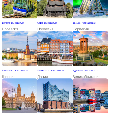
Bergen: чем заняться
Oslo: чем заняться
Тромсо: чем заняться
Норвегия
Норвегия
Норвегия
Stockholm: чем заняться
Копенгаген: чем заняться
Эдинбург: чем заняться
Швеция
Дания
Великобритания