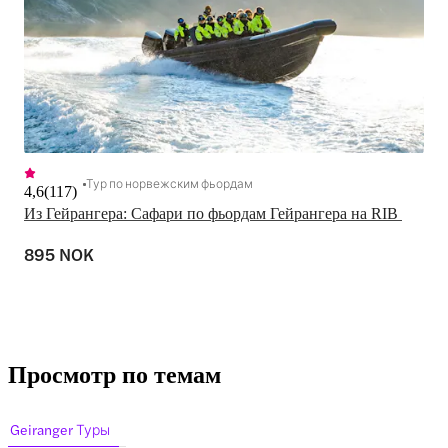
Тур по норвежским фьордам
4,6
(
117
)
Из Гейрангера: Сафари по фьордам Гейрангера на RIB 
895 NOK
Просмотр по темам
Geiranger Туры