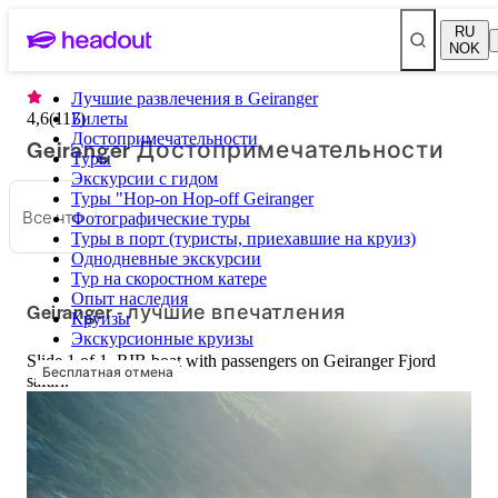
RU
NOK
Лучшие развлечения в Geiranger
4,6
(
117
Билеты
)
Достопримечательности
Geiranger Достопримечательности
Туры
Экскурсии с гидом
Туры "Hop-on Hop-off Geiranger
Все что
Фотографические туры
Туры в порт (туристы, приехавшие на круиз)
Однодневные экскурсии
Тур на скоростном катере
Опыт наследия
Geiranger - лучшие впечатления
Круизы
Экскурсионные круизы
Slide 1 of 1, RIB boat with passengers on Geiranger Fjord
Бесплатная отмена
safari.