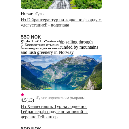
Новое
Туры
Из Гейрангера: тур на лодке по фьорду с 
«дегустацией» водопада
550 NOK
Slide 1 of 1, Cruise ship sailing through
Бесплатная отмена
Geiranger Fjord, surrounded by mountains
and lush greenery in Norway.
Тур по норвежским фьордам
4,5
(
13
)
Из Хеллесильта: Тур на лодке по 
Гейрангер-фьорду с остановкой в 
деревне Гейрангер
800 NOK