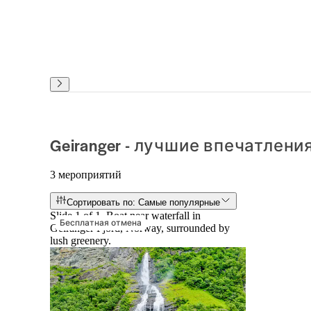
Geiranger - лучшие впечатлени
3 мероприятий
Сортировать по: Самые популярные
Slide 1 of 1, Boat near waterfall in
Бесплатная отмена
Geiranger Fjord, Norway, surrounded by
lush greenery.