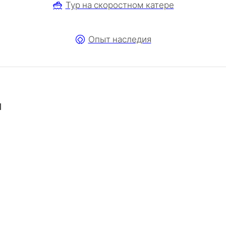
Тур на скоростном катере
Опыт наследия
я