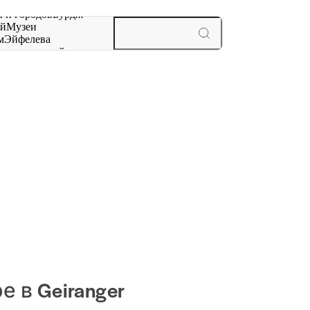
 и городов
Бурдж-
ай
Музеи
м
Эйфелева
ж
мероприятий и
 в Geiranger