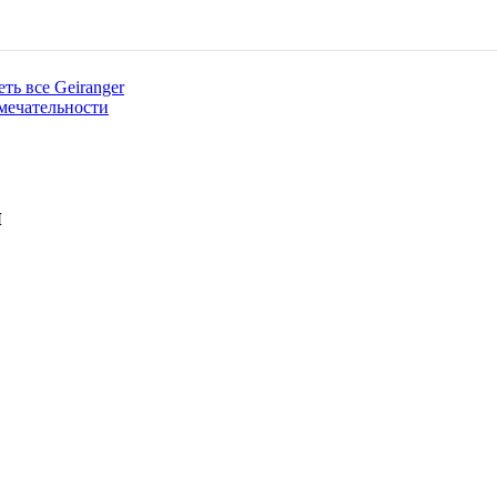
ть все Geiranger
мечательности
я