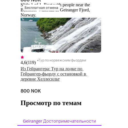
Slide 1 of 1, Boat with people near the
Бесплатная отмена
Bachelor Waterfall in Geiranger Fjord,
Norway.
Тур по норвежским фьордам
4,6
(
119
)
Из Гейрангера: Тур на лодке по 
Гейрангер-фьорду с остановкой в 
деревне Хеллесильт
800 NOK
Просмотр по темам
Geiranger Достопримечательности