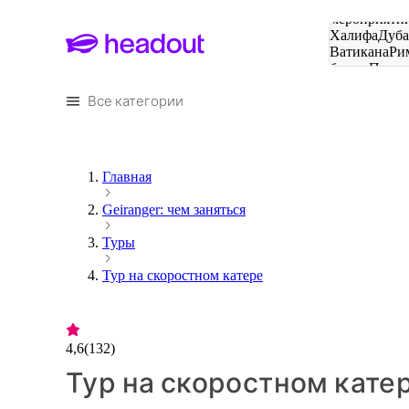
Поиск
мероприятий
Халифа
Дуб
Ватикана
Ри
башня
Пари
городов
Все категории
Главная
Geiranger: чем заняться
Туры
Тур на скоростном катере
4,6
(
132
)
Тур на скоростном катере