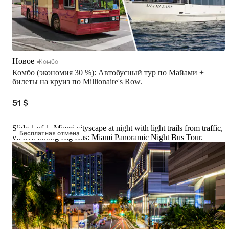
Новое
Комбо
Комбо (экономия 30 %): Автобусный тур по Майами + 
билеты на круиз по Millionaire's Row.
51 $
Slide 1 of 1, Miami cityscape at night with light trails from traffic,
Бесплатная отмена
viewed during Big Bus: Miami Panoramic Night Bus Tour.