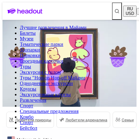
RU
USD
Лучшие развлечения в Майами
Билеты
Музеи
Тематические парки
Зоопарки
Парковки
проездные карточки
Туры
Экскурсии с гидом
Туры "Hop-on Hop-off Майами
Однодневные экскурсии
Круизы
Экскурсионные круизы
Развлечения
Спорт
Специальные предложения
Комбо
Любители природы
Любители адреналина
Семьи
Спорт
Бейсбол