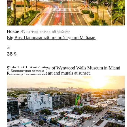
Новое
Туры "Hop-on Hop-off Майами
Big Bus: Панорамный ночной тур по Майами
от
36 $
Slide 1 of 1, Aerial view of Wynwood Walls Museum in Miami
Бесплатная отмена
featuring vibrant street art and murals at sunset.