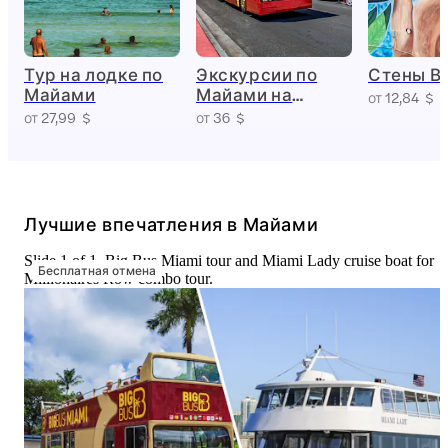
Тур на лодке по
Экскурсии по
Стены В
Майами
Майами на
от 12,84 $
автобусах Big Bus
от 27,99 $
от 36 $
с возможностью
свободного
входа и выхода
Лучшие впечатления в Майами
Slide 1 of 1, Big Bus Miami tour and Miami Lady cruise boat for
Бесплатная отмена
Millionaires Row combo tour.