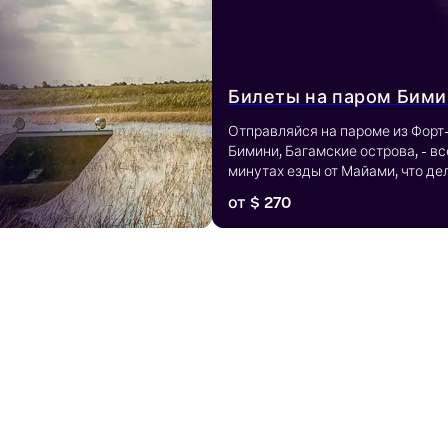
Билеты на паром Бим
Отправляйся на пароме из Форт
Бимини, Багамские острова, - вс
минутах езды от Майами, что де
для гостей Южной Флориды. Нас
от
$ 270
водами, песчаными пляжами и ле
островной жизни, совершив быст
путешествие через океан.
я