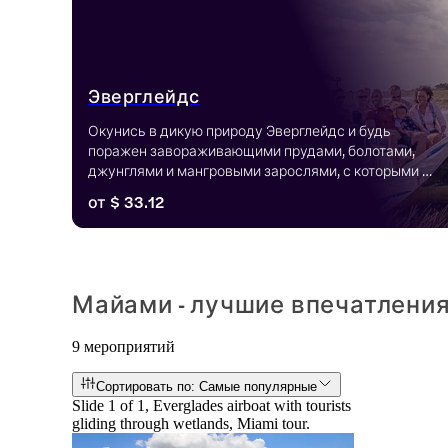
Эверглейдс
Окунись в дикую природу Эверглейдс и будь 
поражен завораживающими прудами, болотами, 
джунглями и мангровыми зарослями, с которыми 
тебе предстоит столкнуться. Самая большая 
от
$ 33.12
достопримечательность Эверглейдс - Акулья 
долина, для которой характерны лиственные 
гамаки, пинеланды, мангровые заросли и многое 
другое.
Майами - лучшие впечатлени
9 мероприятий
Сортировать по: Самые популярные
Slide 1 of 1, Everglades airboat with tourists
gliding through wetlands, Miami tour.