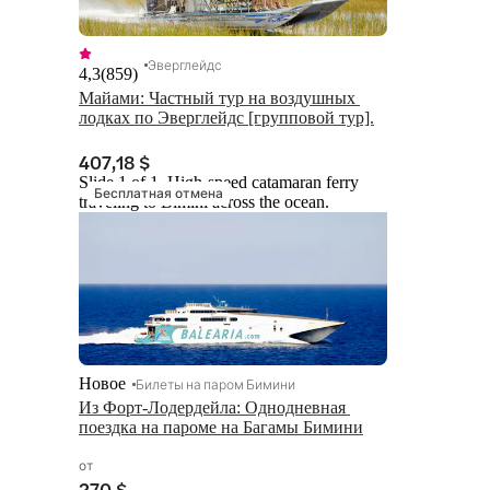
Эверглейдс
4,3
(
859
)
Майами: Частный тур на воздушных 
лодках по Эверглейдс [групповой тур].
407,18 $
Slide 1 of 1, High-speed catamaran ferry
Бесплатная отмена
traveling to Bimini across the ocean.
Новое
Билеты на паром Бимини
Из Форт-Лодердейла: Однодневная 
поездка на пароме на Багамы Бимини
от
270 $