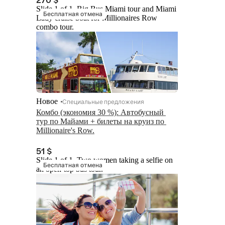
Slide 1 of 1, Big Bus Miami tour and Miami
Бесплатная отмена
Lady cruise boat for Millionaires Row
combo tour.
Новое
Специальные предложения
Комбо (экономия 30 %): Автобусный 
тур по Майами + билеты на круиз по 
Millionaire's Row.
51 $
Slide 1 of 1, Two women taking a selfie on
Бесплатная отмена
an open-top bus tour.