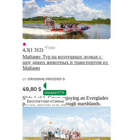
Туры
4,3
(
1 312
)
Майами: Тур на воздушных лодках с 
шоу диких животных и транспортом из 
Майами
от
ORIGINAL PRICE
60 $
49,80 $
скидка 17 %
Slide 1 of 1, Group enjoying an Everglades
Бесплатная отмена
private airboat tour through marshlands.