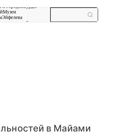
 и городов
Бурдж-
ай
Музеи
м
Эйфелева
ж
мероприятий и
льностей в Майами