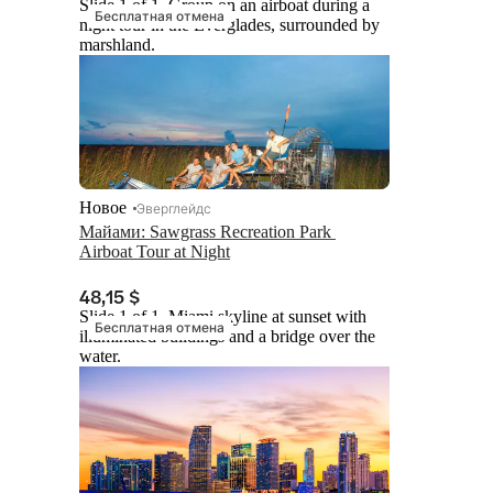
Slide 1 of 1, Group on an airboat during a
Бесплатная отмена
night tour in the Everglades, surrounded by
marshland.
Новое
Эверглейдс
Майами: Sawgrass Recreation Park 
Airboat Tour at Night
48,15 $
Slide 1 of 1, Miami skyline at sunset with
Бесплатная отмена
illuminated buildings and a bridge over the
water.