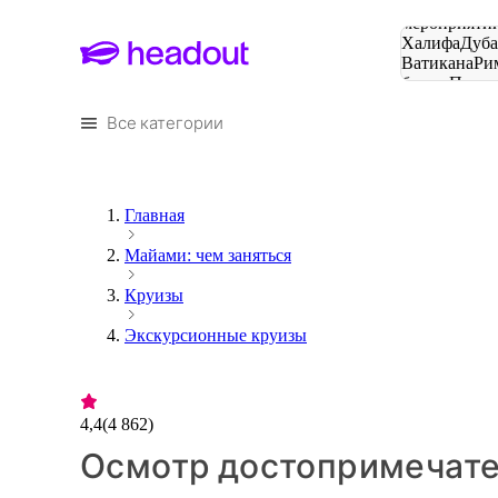
Поиск
мероприятий
Халифа
Дуб
Ватикана
Ри
башня
Пари
городов
Все категории
Главная
Майами: чем заняться
Круизы
Экскурсионные круизы
4,4
(
4 862
)
Осмотр достопримечате