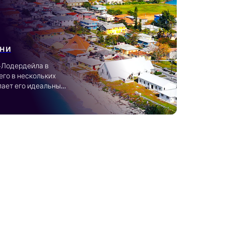
ини
-Лодердейла в 
его в нескольких 
лает его идеальным 
ладись чистыми 
гким доступом к 
рое и удобное 