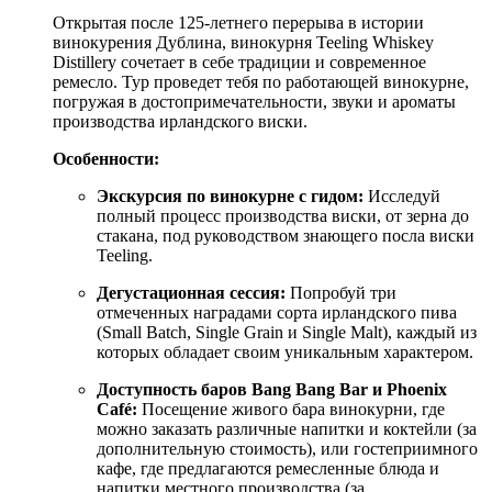
Открытая после 125-летнего перерыва в истории
винокурения Дублина, винокурня Teeling Whiskey
Distillery сочетает в себе традиции и современное
ремесло. Тур проведет тебя по работающей винокурне,
погружая в достопримечательности, звуки и ароматы
производства ирландского виски.
Особенности:
Экскурсия по винокурне с гидом:
Исследуй
полный процесс производства виски, от зерна до
стакана, под руководством знающего посла виски
Teeling.
Дегустационная сессия:
Попробуй три
отмеченных наградами сорта ирландского пива
(Small Batch, Single Grain и Single Malt), каждый из
которых обладает своим уникальным характером.
Доступность баров Bang Bang Bar и Phoenix
Café:
Посещение живого бара винокурни, где
можно заказать различные напитки и коктейли (за
дополнительную стоимость), или гостеприимного
кафе, где предлагаются ремесленные блюда и
напитки местного производства (за