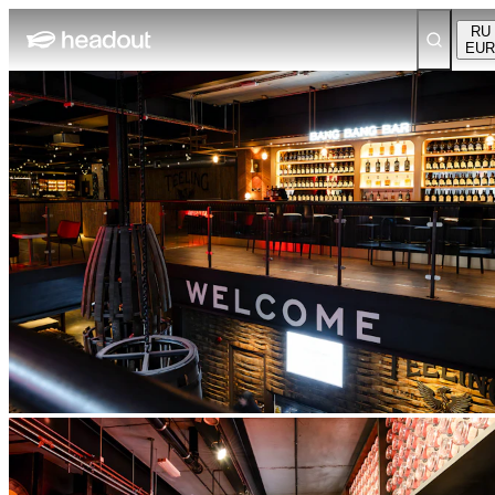
RU
EUR