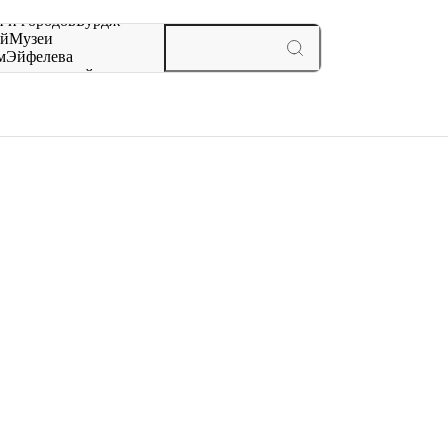
 и городов
Бурдж-
ай
Музеи
м
Эйфелева
ж
мероприятий и