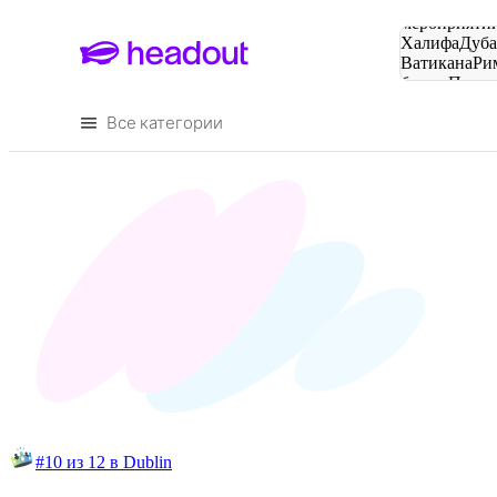
Поиск
мероприятий
Халифа
Дуб
Ватикана
Ри
башня
Пари
городов
Все категории
#10 из 12 в Dublin