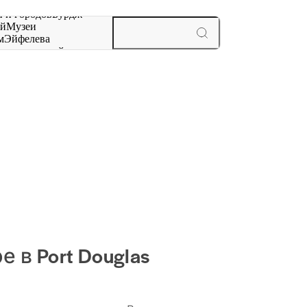
 и городов
Бурдж-
ай
Музеи
м
Эйфелева
ж
мероприятий и
 в Port Douglas