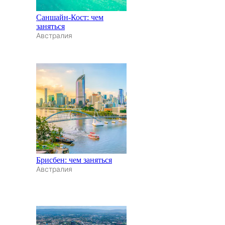
Саншайн-Кост: чем
заняться
Австралия
Брисбен: чем заняться
Австралия