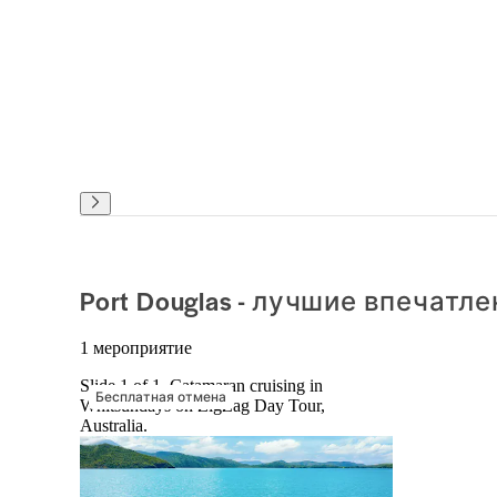
Port Douglas - лучшие впечатл
1 мероприятие
Slide 1 of 1, Catamaran cruising in
Бесплатная отмена
Whitsundays on ZigZag Day Tour,
Australia.