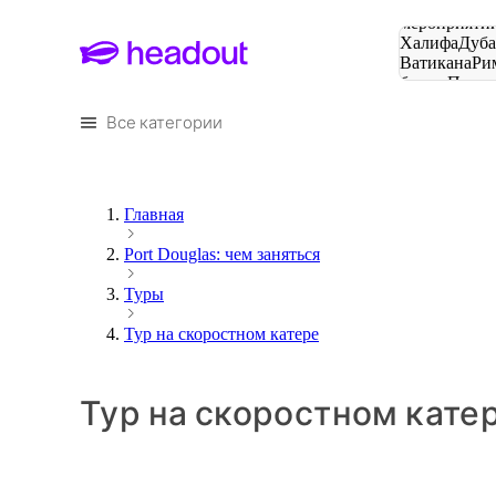
Поиск
мероприятий
Халифа
Дуб
Ватикана
Ри
башня
Пари
городов
Все категории
Главная
Port Douglas: чем заняться
Туры
Тур на скоростном катере
Тур на скоростном катере