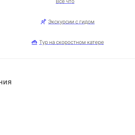
Все что
Экскурсии с гидом
Тур на скоростном катере
ения