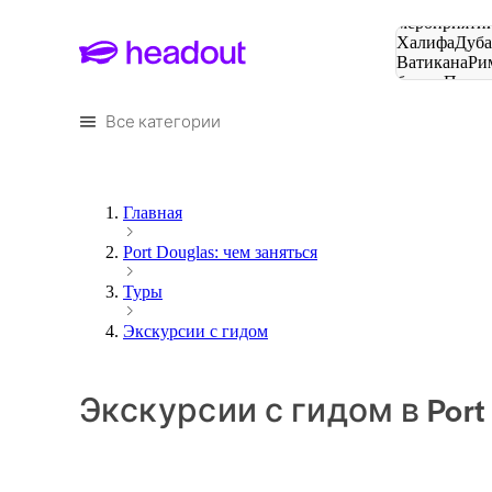
Поиск
мероприятий
Халифа
Дуб
Ватикана
Ри
башня
Пари
городов
Все категории
Главная
Port Douglas: чем заняться
Туры
Экскурсии с гидом
Экскурсии с гидом в Port