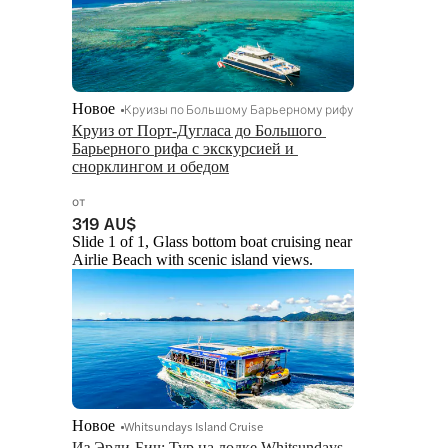
Новое
Круизы по Большому Барьерному рифу
Круиз от Порт-Дугласа до Большого 
Барьерного рифа с экскурсией и 
снорклингом и обедом
от
319 AU$
Slide 1 of 1, Glass bottom boat cruising near
Airlie Beach with scenic island views.
Новое
Whitsundays Island Cruise
Из Эрли-Бич: Тур на лодке Whitsundays 