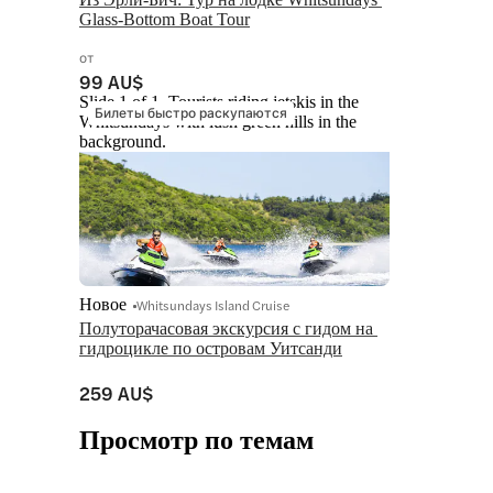
Glass-Bottom Boat Tour
от
99 AU$
Slide 1 of 1, Tourists riding jetskis in the
Билеты быстро раскупаются
Whitsundays with lush green hills in the
background.
Новое
Whitsundays Island Cruise
Полуторачасовая экскурсия с гидом на 
гидроцикле по островам Уитсанди
259 AU$
Просмотр по темам