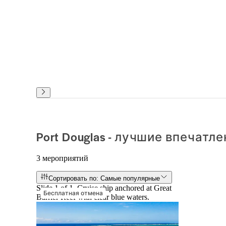
Port Douglas - лучшие впечатл
3 мероприятий
Сортировать по: Самые популярные
Slide 1 of 1, Cruise ship anchored at Great
Бесплатная отмена
Barrier Reef with clear blue waters.