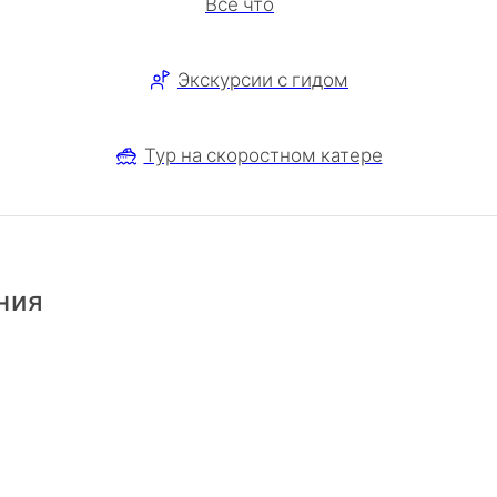
Все что
Экскурсии с гидом
Тур на скоростном катере
ения