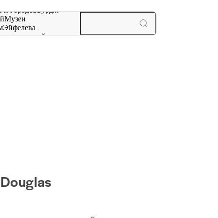
 и городов
Бурдж-
ай
Музеи
м
Эйфелева
ж
мероприятий и
 Douglas