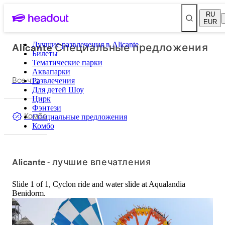
RU
EUR
Alicante Специальные предложения
Лучшие развлечения в Alicante
Билеты
Тематические парки
Аквапарки
Все что
Развлечения
Для детей Шоу
Цирк
Фэнтези
Комбо
Специальные предложения
Комбо
Alicante - лучшие впечатления
Slide 1 of 1, Cyclon ride and water slide at Aqualandia
Benidorm.