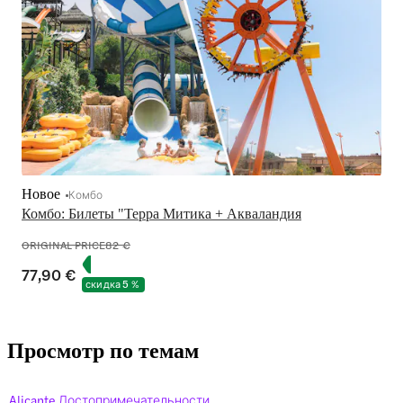
Новое
Комбо
Комбо: Билеты "Терра Митика + Акваландия
ORIGINAL PRICE
82 €
77,90 €
скидка 5 %
Просмотр по темам
Alicante Достопримечательности