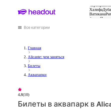
Поиск
мероприятий
Халифа
Дуб
Ватикана
Ри
башня
Пари
городов
Все категории
Главная
Alicante: чем заняться
Билеты
Аквапарки
4,8
(
10
)
Билеты в аквапарк в Alic