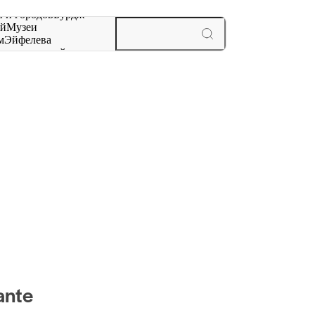
 и городов
Бурдж-
ай
Музеи
м
Эйфелева
ж
мероприятий и
ante