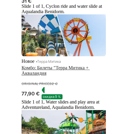
31 €
Slide 1 of 1, Cyclon ride and water slide at
Aqualandia Benidorm.
Новое
Терра Митика
Комбо: Билеты "Терра Митика + 
Акваландия
ORIGINAL PRICE
82 €
77,90 €
скидка 5 %
Slide 1 of 1, Water slides and play area at
Adventureland, Aqualandia Benidorm.