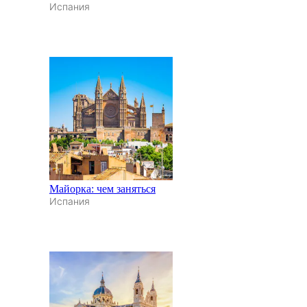
Испания
Майорка: чем заняться
Испания