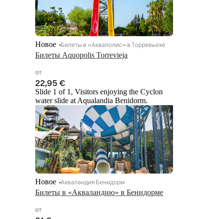
Новое
Билеты в «Акваполис» в Торревьехе
Билеты Aquopolis Torrevieja
от
22,95 €
Slide 1 of 1, Visitors enjoying the Cyclon
water slide at Aqualandia Benidorm.
Новое
Акваландия Бенидорм
Билеты в «Акваландию» в Бенидорме
от