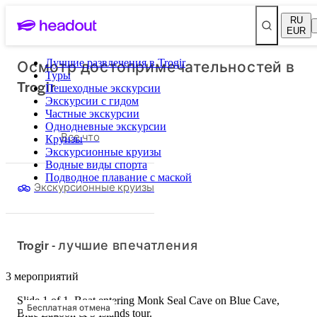
RU
EUR
Осмотр достопримечательностей в
Лучшие развлечения в Trogir
Туры
Trogir
Пешеходные экскурсии
Экскурсии с гидом
Частные экскурсии
Однодневные экскурсии
Все что
Круизы
Экскурсионные круизы
Водные виды спорта
Подводное плавание с маской
Экскурсионные круизы
Trogir - лучшие впечатления
3 мероприятий
Slide 1 of 1, Boat entering Monk Seal Cave on Blue Cave,
Бесплатная отмена
Blue Lagoon & 5 Islands tour.