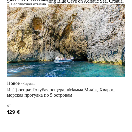
Slide 1 of 1, Boat entering Blue Cave on Adriatic Sea, Croatia.
Бесплатная отмена
Новое
Круизы
Из Трогира: Голубая пещера, «Мамма Миа!», Хвар и 
морская прогулка по 5 островам
от
129 €