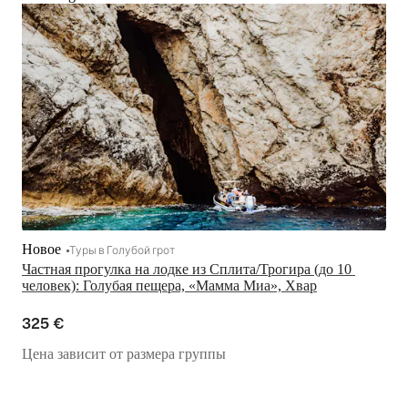
Новое
Туры в Голубой грот
Частная прогулка на лодке из Сплита/Трогира (до 10 
человек): Голубая пещера, «Мамма Миа», Хвар
325 €
Цена зависит от размера группы