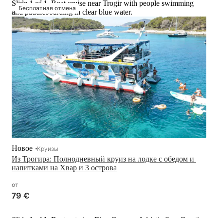
Slide 1 of 1, Boat cruise near Trogir with people swimming
Бесплатная отмена
and paddleboarding in clear blue water.
Новое
Круизы
Из Трогира: Полнодневный круиз на лодке с обедом и 
напитками на Хвар и 3 острова
от
79 €