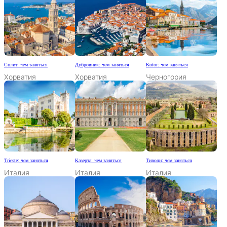
Сплит: чем заняться
Дубровник: чем заняться
Kotor: чем заняться
Хорватия
Хорватия
Черногория
Trieste: чем заняться
Казерта: чем заняться
Тиволи: чем заняться
Италия
Италия
Италия