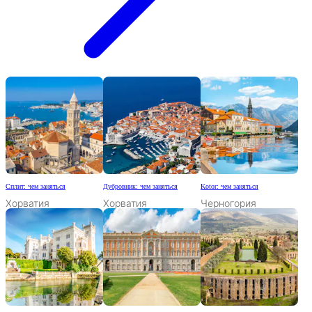
Сплит: чем заняться
Дубровник: чем заняться
Kotor: чем заняться
Хорватия
Хорватия
Черногория