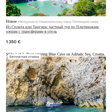
Новое
Экскурсии по Национальному парку Плитвицкие озера
Из Сплита или Трогира: частный тур по Плитвицким 
озерам с трансферами в отель
1 350 €
Slide 1 of 1, Boat entering Blue Cave on Adriatic Sea, Croatia.
Бесплатная отмена