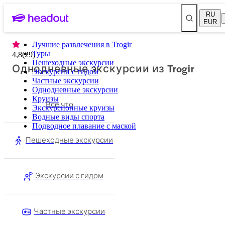
RU
EUR
Лучшие развлечения в Trogir
Туры
4,8
(
29
)
Пешеходные экскурсии
Однодневные экскурсии из Trogir
Экскурсии с гидом
Частные экскурсии
Однодневные экскурсии
Круизы
Все что
Экскурсионные круизы
Водные виды спорта
Подводное плавание с маской
Пешеходные экскурсии
Экскурсии с гидом
Частные экскурсии