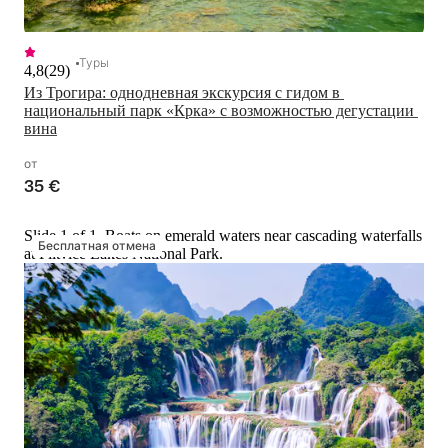
Туры
4,8
(
29
)
Из Трогира: однодневная экскурсия с гидом в 
национальный парк «Крка» с возможностью дегустации 
вина
от
35 €
Slide 1 of 1, Boats on emerald waters near cascading waterfalls
Бесплатная отмена
at Plitvice Lakes National Park.