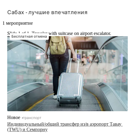
Сабах - лучшие впечатления
1 мероприятие
Slide 1 of 1, Traveler with suitcase on airport escalator.
Бесплатная отмена
Новое
транспорт
Индивидуальный/общий трансфер из/в аэропорт Тавау 
(TWU) и Семпорну