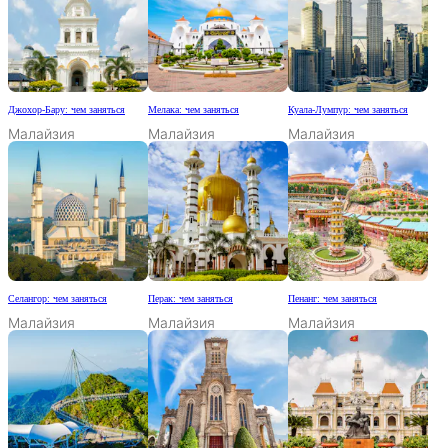
Джохор-Бару: чем заняться
Мелака: чем заняться
Куала-Лумпур: чем заняться
Малайзия
Малайзия
Малайзия
Селангор: чем заняться
Перак: чем заняться
Пенанг: чем заняться
Малайзия
Малайзия
Малайзия