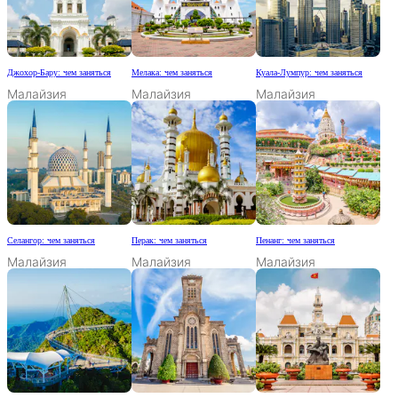
Джохор-Бару: чем заняться
Мелака: чем заняться
Куала-Лумпур: чем заняться
Малайзия
Малайзия
Малайзия
Селангор: чем заняться
Перак: чем заняться
Пенанг: чем заняться
Малайзия
Малайзия
Малайзия