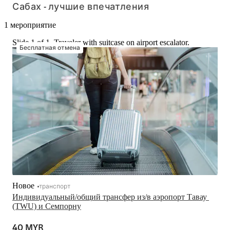
Сабах - лучшие впечатления
1 мероприятие
Slide 1 of 1, Traveler with suitcase on airport escalator.
Бесплатная отмена
Новое
транспорт
Индивидуальный/общий трансфер из/в аэропорт Тавау 
(TWU) и Семпорну
40 MYR