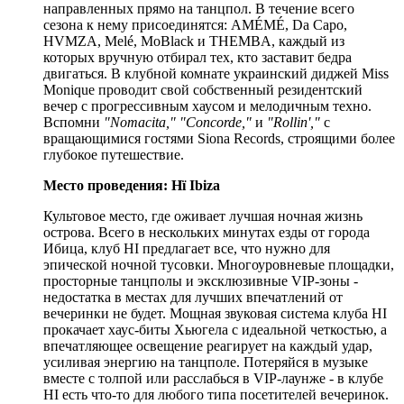
направленных прямо на танцпол. В течение всего
сезона к нему присоединятся: AMÉMÉ, Da Capo,
HVMZA, Melé, MoBlack и THEMBA, каждый из
которых вручную отбирал тех, кто заставит бедра
двигаться. В клубной комнате украинский диджей Miss
Monique проводит свой собственный резидентский
вечер с прогрессивным хаусом и мелодичным техно.
Вспомни
"Nomacita," "Concorde,"
и
"Rollin',"
с
вращающимися гостями Siona Records, строящими более
глубокое путешествие.
Место проведения:
Hï Ibiza
Культовое место, где оживает лучшая ночная жизнь
острова. Всего в нескольких минутах езды от города
Ибица, клуб HI предлагает все, что нужно для
эпической ночной тусовки. Многоуровневые площадки,
просторные танцполы и эксклюзивные VIP-зоны -
недостатка в местах для лучших впечатлений от
вечеринки не будет. Мощная звуковая система клуба HI
прокачает хаус-биты Хьюгела с идеальной четкостью, а
впечатляющее освещение реагирует на каждый удар,
усиливая энергию на танцполе. Потеряйся в музыке
вместе с толпой или расслабься в VIP-лаунже - в клубе
HI есть что-то для любого типа посетителей вечеринок.