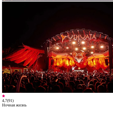
4,7
(
91
)
Ночная жизнь