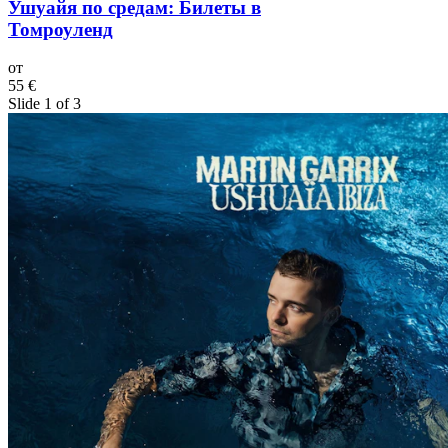
Ушуайя по средам: Билеты в
Томроуленд
от
55 €
Slide 1 of 3