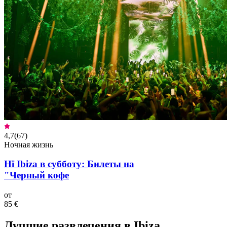
4,7
(
67
)
Ночная жизнь
Hï Ibiza в субботу: Билеты на
"Черный кофе
от
85 €
Лучшие развлечения в Ibiza