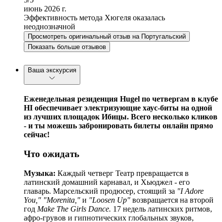
июнь 2026 г.
Эффективность метода Хюгеля оказалась
неоднозначной
Просмотреть оригинальный отзыв на Португальский
Показать больше отзывов
Ваша экскурсия
Еженедельная резиденция Hugel по четвергам в клубе
HI обеспечивает электризующие хаус-биты на одной
из лучших площадок Ибицы. Всего несколько кликов
- и ты можешь забронировать билеты онлайн прямо
сейчас!
Что ожидать
Музыка:
Каждый четверг Театр превращается в
латинский домашний карнавал, и Хьюджел - его
главарь. Марсельский продюсер, стоящий за
"I Adore
You," "Morenita,"
и
"Loosen Up"
возвращается на второй
год
Make The Girls Dance.
17 недель латинских ритмов,
афро-грувов и гипнотических глобальных звуков,