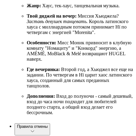
Жанр:
Хаус, тек-хаус, танцевальная музыка.
Твой диджей на вечер:
Миссия Хьюджела?
Заставь девушек танцевать.
Король латинского
хауса с миллиардным потоком принимает Hï по
четвергам с энергией "Morenita".
Особенности:
Мисс Моник привносит в клубную
комнату "Номациту" и "Конкорд" энергию, а
AMÉMÉ, MoBlack & Melé возвращают HUGEL
наверх.
Где вечеринка:
Второй год, а Хьюджел все еще на
задании. По четвергам в Hï царит хаос латинского
хауса, созданный для самых преданных
танцполов.
Дополнения:
Вход до полуночи - самый дешевый,
вход до часа ночи подходит для любителей
позднего старта, а общий вход делает его
бессрочным.
Правила отмены