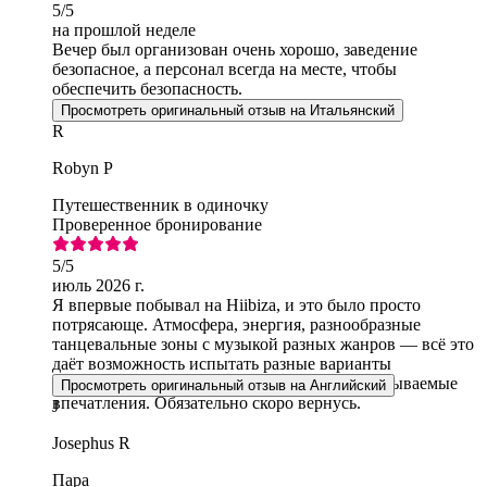
5
/5
на прошлой неделе
Вечер был организован очень хорошо, заведение
безопасное, а персонал всегда на месте, чтобы
обеспечить безопасность.
Просмотреть оригинальный отзыв на Итальянский
R
Robyn P
Путешественник в одиночку
Проверенное бронирование
5
/5
июль 2026 г.
Я впервые побывал на Hiibiza, и это было просто
потрясающе. Атмосфера, энергия, разнообразные
танцевальные зоны с музыкой разных жанров — всё это
даёт возможность испытать разные варианты
развлечений в одном месте. Спасибо за незабываемые
Просмотреть оригинальный отзыв на Английский
впечатления. Обязательно скоро вернусь.
J
Josephus R
Пара