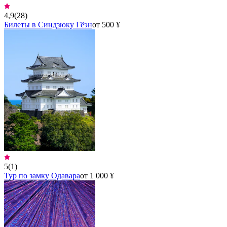
4,9
(
28
)
Билеты в Синдзюку Гёэн
от 500 ¥
5
(
1
)
Тур по замку Одавара
от 1 000 ¥