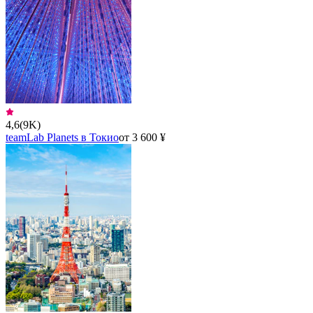
4,6
(
9K
)
teamLab Planets в Токио
от 3 600 ¥