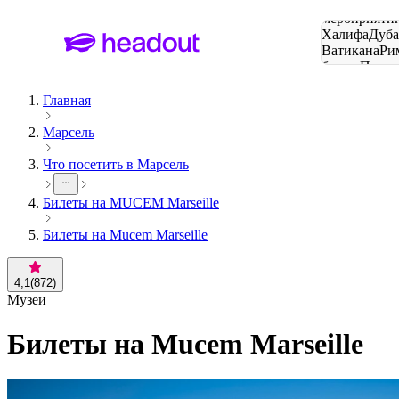
Поиск
мероприятий
Халифа
Дуб
Ватикана
Ри
башня
Пари
городов
Главная
Марсель
Что посетить в Марсель
Билеты на MUCEM Marseille
Билеты на Mucem Marseille
4,1
(
872
)
Музеи
Билеты на Mucem Marseille