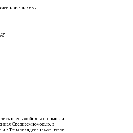
изменились планы.
иду
зались очень любезны и помогли
щенная Средиземноморью, в
а о «Фердинандее» также очень