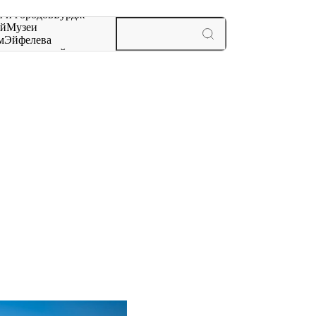
 и городов
Бурдж-
ай
Музеи
м
Эйфелева
ж
мероприятий и