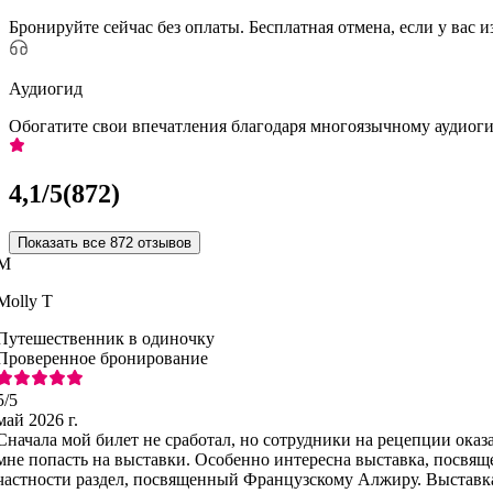
Бронируйте сейчас без оплаты. Бесплатная отмена, если у вас 
Аудиогид
Обогатите свои впечатления благодаря многоязычному аудиог
4,1
/5
(
872
)
Показать все 872 отзывов
M
Molly T
Путешественник в одиночку
Проверенное бронирование
5
/5
май 2026 г.
Сначала мой билет не сработал, но сотрудники на рецепции ока
мне попасть на выставки. Особенно интересна выставка, посвя
частности раздел, посвященный Французскому Алжиру. Выставк