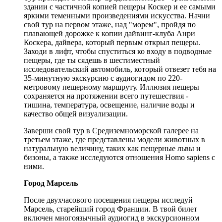
здании с частичной копией пещеры Коскер и ее самыми
яркими теменными произведениями искусства. Начни
свой тур на первом этаже, над "морем", пройдя по
плавающей дорожке к копии дайвинг-клуба Анри
Коскера, дайвера, который первым открыл пещеры.
Заходи в лифт, чтобы спуститься ко входу в подводные
пещеры, где ты сядешь в шестиместный
исследовательский автомобиль, который отвезет тебя на
35-минутную экскурсию с аудиогидом по 220-
метровому пещерному маршруту. Иллюзия пещеры
сохраняется на протяжении всего путешествия -
тишина, температура, освещение, наличие воды и
качество общей визуализации.
Заверши свой тур в Средиземноморской галерее на
третьем этаже, где представлены модели животных в
натуральную величину, таких как пещерные львы и
бизоны, а также исследуются отношения Homo sapiens с
ними.
Город Марсель
После двухчасового посещения пещеры исследуй
Марсель, старейший город Франции. В твой билет
включен многоязычный аудиогид в экскурсионном