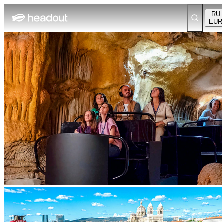
RU
EUR