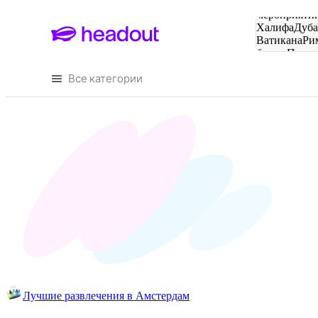
Поиск
мероприятий
Халифа
Дуб
Ватикана
Ри
башня
Пари
городов
Все категории
Лучшие развлечения в Амстердам