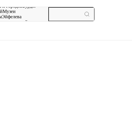
 и городов
Бурдж-
ай
Музеи
м
Эйфелева
ж
мероприятий и