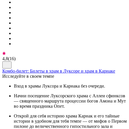
4,8
(
16
)
Комбо-билет: Билеты в храм в Луксоре и храм в Карнаке
Исследуйте в своем темпе
Вход в храмы Луксора и Карнака без очереди.
Начни посещение Луксорского храма с Аллеи сфинксов
— священного маршрута процессии богов Амона и Мут
во время праздника Опет.
Открой для себя историю храма Карнак и его тайные
истории в удобном для тебя темпе — от мифов о Первом
пилоне до величественного гипостильного зала и