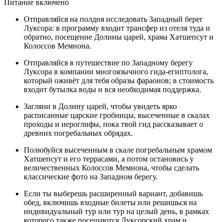
Питание включено
Отправляйся на полдня исследовать Западный берег
Луксора: в программу входит трансфер из отеля туда и
обратно, посещение Долины царей, храма Хатшепсут и
Колоссов Мемнона.
Отправляйся в путешествие по Западному берегу
Луксора в компании многоязычного гида-египтолога,
который оживёт для тебя образы фараонов; в стоимость
входит бутылка воды и вся необходимая поддержка.
Загляни в Долину царей, чтобы увидеть ярко
расписанные царские гробницы, высеченные в скалах
проходы и иероглифы, пока твой гид рассказывает о
древних погребальных обрядах.
Полюбуйся высеченным в скале погребальным храмом
Хатшепсут и его террасами, а потом остановись у
величественных Колоссов Мемнона, чтобы сделать
классические фото на Западном берегу.
Если ты выберешь расширенный вариант, добавишь
обед, включишь входные билеты или решишься на
индивидуальный тур или тур на целый день, в рамках
которого также посещаются Луксорский храм и