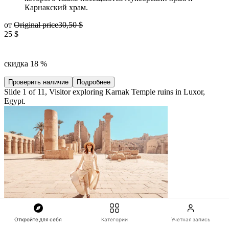
Карнакский храм.
от
Original price
30,50 $
25 $
скидка 18 %
Проверить наличие
Подробнее
Slide 1 of 11, Visitor exploring Karnak Temple ruins in Luxor,
Egypt.
Откройте для себя
Категории
Учетная запись