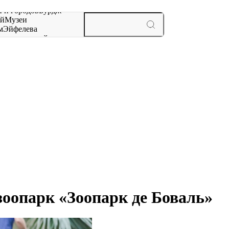
 и городов
Бурдж-
ай
Музеи
м
Эйфелева
ж
мероприятий и
зоопарк «Зоопарк де Боваль»