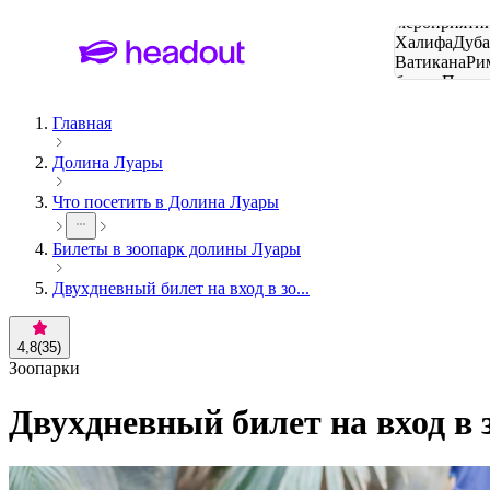
Поиск
мероприятий
Халифа
Дуб
Ватикана
Ри
башня
Пари
городов
Главная
Долина Луары
Что посетить в Долина Луары
Билеты в зоопарк долины Луары
Двухдневный билет на вход в зо...
4,8
(
35
)
Зоопарки
Двухдневный билет на вход в 