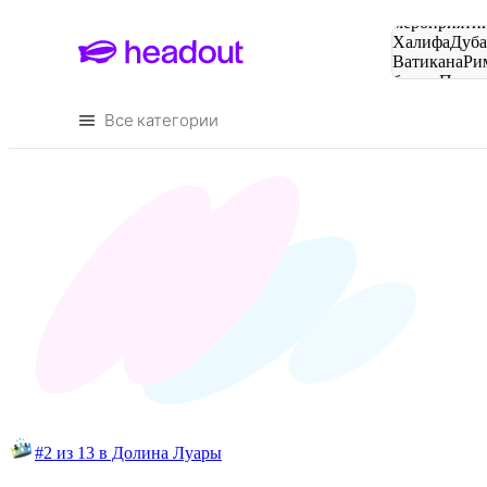
Поиск
мероприятий
Халифа
Дуб
Ватикана
Ри
башня
Пари
городов
Все категории
#2 из 13 в Долина Луары