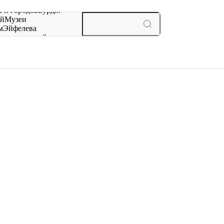
 и городов
Бурдж-
ай
Музеи
м
Эйфелева
ж
мероприятий и