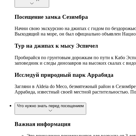
Посещение замка Сезимбра
Начни свою экскурсию на джипах с гидом по бездорожью
Выходящий на море, он был официально объявлен Национа
Тур на джипах к мысу Эспичел
Пробирайся по грунтовым дорожкам по пути к Кабо Эспи
заповедник и следы динозавров на высоких скалах с видо
Исследуй природный парк Аррабида
Загляни в Aldeia do Meco, безмятежный район в Сезимбр
Аррабида, известный своей местной растительностью. По
Что нужно знать перед посещением
Важная информация
Это впечаление рекомендуется для возраста от 3 лет