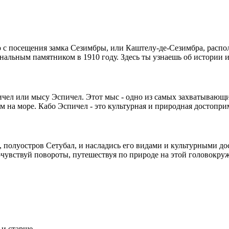
 с посещения замка Сезимбры, или Каштелу-де-Сезимбра, расп
льным памятником в 1910 году. Здесь ты узнаешь об истории и 
чел или мысу Эспичел. Этот мыс - одно из самых захватывающи
м на море. Кабо Эспичел - это культурная и природная достопри
е, полуостров Сетубал, и насладись его видами и культурными д
чувствуй повороты, путешествуя по природе на этой головокру
 и старше.