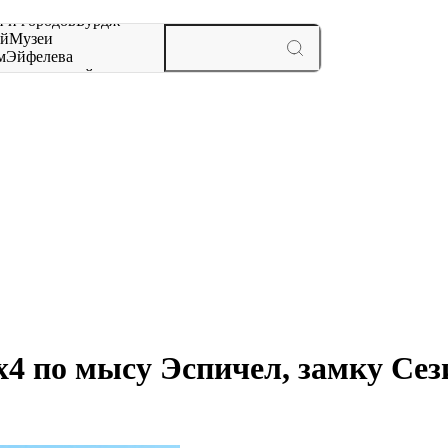
 и городов
Бурдж-
ай
Музеи
м
Эйфелева
ж
мероприятий и
х4 по мысу Эспичел, замку Се