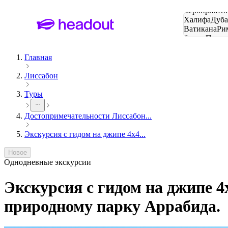
Поиск
мероприятий
Халифа
Дуб
Ватикана
Ри
башня
Пари
городов
Главная
Лиссабон
Туры
Достопримечательности Лиссабон...
Экскурсия с гидом на джипе 4х4...
Новое
Однодневные экскурсии
Экскурсия с гидом на джипе 4
природному парку Аррабида.