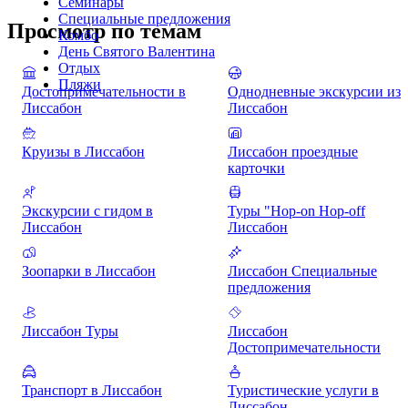
Семинары
Специальные предложения
Просмотр по темам
Комбо
День Святого Валентина
Отдых
Пляжи
Достопримечательности в
Однодневные экскурсии из
Лиссабон
Лиссабон
Круизы в Лиссабон
Лиссабон проездные
карточки
Экскурсии с гидом в
Туры "Hop-on Hop-off
Лиссабон
Лиссабон
Зоопарки в Лиссабон
Лиссабон Специальные
предложения
Лиссабон Туры
Лиссабон
Достопримечательности
Транспорт в Лиссабон
Туристические услуги в
Лиссабон