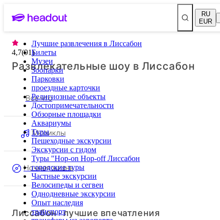
RU
EUR
Лучшие развлечения в Лиссабон
4,7
(
91
Билеты
)
Музеи
Развлекательные шоу в Лиссабон
Зоопарки
Парковки
проездные карточки
Все что
Религиозные объекты
Достопримечательности
Обзорные площадки
Аквариумы
Мюзиклы
Туры
Пешеходные экскурсии
Экскурсии с гидом
Туры "Hop-on Hop-off Лиссабон
Ночная жизнь
городские туры
Частные экскурсии
Велосипеды и сегвеи
Однодневные экскурсии
Опыт наследия
Лиссабон - лучшие впечатления
транспорт