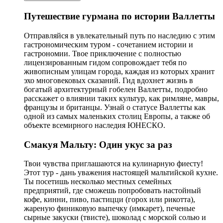
Путешествие гурмана по истории Валлетты
Отправляйся в увлекательный путь по наследию с этим
гастрономическим туром - сочетанием истории и
гастрономии. Твое приключение с полностью
лицензированным гидом сопровождает тебя по
живописным улицам города, каждая из которых хранит
эхо многовековых сказаний. Гид вдохнет жизнь в
богатый архитектурный гобелен Валлетты, подробно
расскажет о влиянии таких культур, как римляне, мавры,
французы и британцы. Узнай о статусе Валлетты как
одной из самых маленьких столиц Европы, а также об
объекте всемирного наследия ЮНЕСКО.
Смакуя Мальту: Один укус за раз
Твои чувства приглашаются на кулинарную фиесту!
Этот тур - дань уважения настоящей мальтийской кухне.
Ты посетишь несколько местных семейных
предприятий, где сможешь попробовать настойный
кофе, кинни, пиво, пастицци (горох или рикотта),
жареную финиковую выпечку (имкарет), печеные
сырные закуски (твисте), шоколад с морской солью и