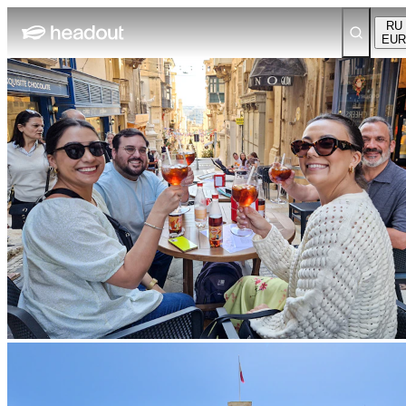
RU
EUR