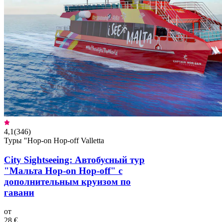
4,1
(
346
)
Туры "Hop-on Hop-off Valletta
City Sightseeing: Автобусный тур
"Мальта Hop-on Hop-off" с
дополнительным круизом по
гавани
от
28 €