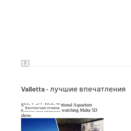
Valletta - лучшие впечатления
Slide 1 of 1, Malta National Aquarium
Бесплатная отмена
exterior and audience watching Malta 5D
show.