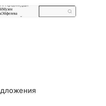
 и городов
Бурдж-
ай
Музеи
м
Эйфелева
ж
мероприятий и
редложения