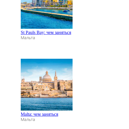
St Pauls Bay: чем заняться
Мальта
Malta: чем заняться
Мальта