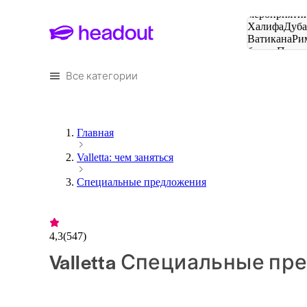
Поиск
мероприятий
Халифа
Дуб
Ватикана
Ри
башня
Пари
городов
Все категории
Главная
Valletta: чем заняться
Специальные предложения
4,3
(
547
)
Valletta Специальные п