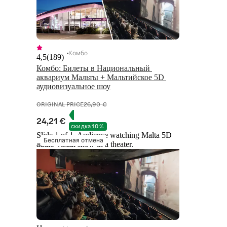
Комбо
4,5
(
189
)
Комбо: Билеты в Национальный 
аквариум Мальты + Мальтийское 5D 
аудиовизуальное шоу
ORIGINAL PRICE
26,90 €
24,21 €
скидка 10 %
Slide 1 of 1, Audience watching Malta 5D
Бесплатная отмена
audio-visual show in a theater.