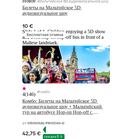
Новое
Мальтийское 5D аудиовизуальное шоу
Билеты на Мальтийское 5D 
аудиовизуальное шоу
10 €
Slide 1 of 1, Children enjoying a 5D show
Бесплатная отмена
and a red hop-on hop-off bus in front of a
Maltese landmark.
Комбо
4
(
146
)
Комбо: Билеты на Мальтийское 5D 
аудиовизуальное шоу + Мальтийский 
тур на автобусе Hop-on Hop-off с 
круизом в гавань
от
ORIGINAL PRICE
45 €
42,75 €
скидка 5 %