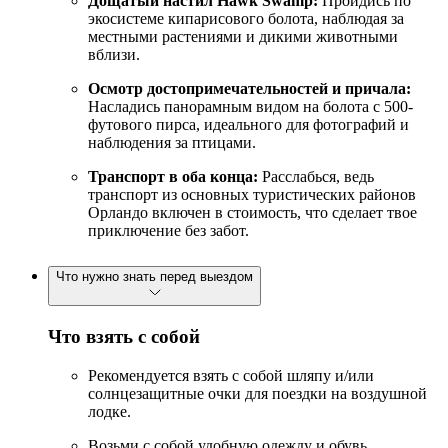
Дощатый настил Hawk Swamp:
Пройдись по
экосистеме кипарисового болота, наблюдая за
местными растениями и дикими животными
вблизи.
Осмотр достопримечательностей и причала:
Насладись панорамным видом на болота с 500-
футового пирса, идеального для фотографий и
наблюдения за птицами.
Транспорт в оба конца:
Расслабься, ведь
транспорт из основных туристических районов
Орландо включен в стоимость, что сделает твое
приключение без забот.
Что нужно знать перед выездом
Что взять с собой
Рекомендуется взять с собой шляпу и/или
солнцезащитные очки для поездки на воздушной
лодке.
Возьми с собой удобную одежду и обувь,