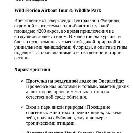
Wild Florida Airboat Tour & Wildlife Park
Впечатление от Эверглейдс Центральной Флориды,
огромной экосистемы водно-болотных угодий
площадью 4200 акров, во время приключения на
воздушной лодке с гидом. В ходе этой экскурсии ты
близко познакомишься с местной дикой природой и
уникальными ландшафтами Флориды, а опытные гиды
поделятся с тобой знаниями о естественной истории
региона.
Характеристики
Прогулка на воздушной лодке по Эверглейдс:
Пронесись над болотами и топями, заметив диких
аллигаторов, орлов и местных птиц в их
естественной среде обитания.
Вход в парк дикой природы
:
Посещение
спасенных животных и редких видов, включая
зебр, водяных буйволов, эму и вольер с
тропическими птицами.