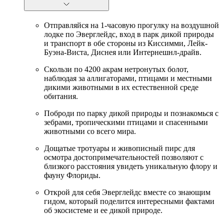
Отправляйся на 1-часовую прогулку на воздушной
лодке по Эверглейдс, вход в парк дикой природы
и транспорт в обе стороны из Киссимми, Лейк-
Буэна-Виста, Диснея или Интернешнл-драйв.
Скользи по 4200 акрам нетронутых болот,
наблюдая за аллигаторами, птицами и местными
дикими животными в их естественной среде
обитания.
Поброди по парку дикой природы и познакомься с
зебрами, тропическими птицами и спасенными
животными со всего мира.
Дощатые тротуары и живописный пирс для
осмотра достопримечательностей позволяют с
близкого расстояния увидеть уникальную флору и
фауну Флориды.
Открой для себя Эверглейдс вместе со знающим
гидом, который поделится интересными фактами
об экосистеме и ее дикой природе.