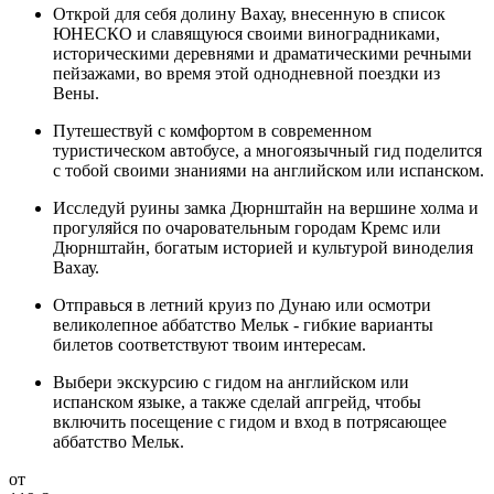
Открой для себя долину Вахау, внесенную в список
ЮНЕСКО и славящуюся своими виноградниками,
историческими деревнями и драматическими речными
пейзажами, во время этой однодневной поездки из
Вены.
Путешествуй с комфортом в современном
туристическом автобусе, а многоязычный гид поделится
с тобой своими знаниями на английском или испанском.
Исследуй руины замка Дюрнштайн на вершине холма и
прогуляйся по очаровательным городам Кремс или
Дюрнштайн, богатым историей и культурой виноделия
Вахау.
Отправься в летний круиз по Дунаю или осмотри
великолепное аббатство Мельк - гибкие варианты
билетов соответствуют твоим интересам.
Выбери экскурсию с гидом на английском или
испанском языке, а также сделай апгрейд, чтобы
включить посещение с гидом и вход в потрясающее
аббатство Мельк.
от