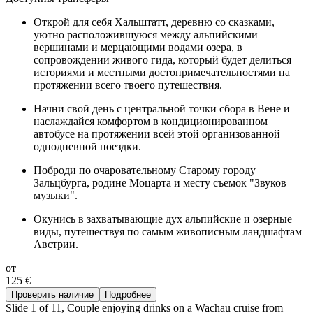
Открой для себя Хальштатт, деревню со сказками,
уютно расположившуюся между альпийскими
вершинами и мерцающими водами озера, в
сопровождении живого гида, который будет делиться
историями и местными достопримечательностями на
протяжении всего твоего путешествия.
Начни свой день с центральной точки сбора в Вене и
наслаждайся комфортом в кондиционированном
автобусе на протяжении всей этой организованной
однодневной поездки.
Поброди по очаровательному Старому городу
Зальцбурга, родине Моцарта и месту съемок "Звуков
музыки".
Окунись в захватывающие дух альпийские и озерные
виды, путешествуя по самым живописным ландшафтам
Австрии.
от
125 €
Проверить наличие
Подробнее
Slide 1 of 11, Couple enjoying drinks on a Wachau cruise from