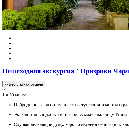
Пешеходная экскурсия "Призраки Чарл
Бесплатная отмена
1 ч 30 минуты
Поброди по Чарльстону после наступления темноты и рас
Эксклюзивный доступ к историческому кладбищу Унитари
Слушай леденящие душу, хорошо изученные истории, вдо