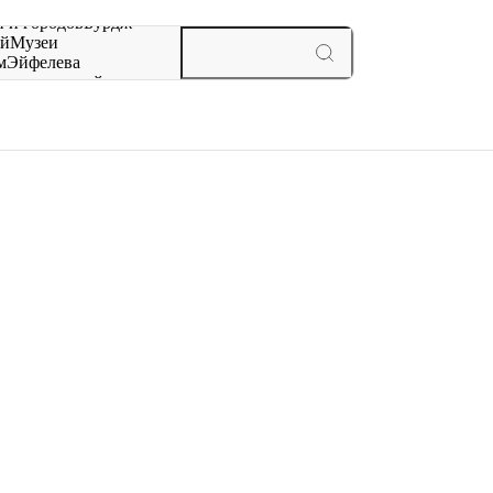
 и городов
Бурдж-
ай
Музеи
м
Эйфелева
ж
мероприятий и