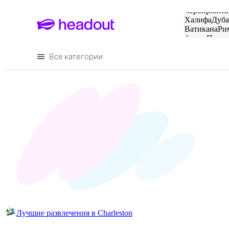
Поиск
мероприятий
Халифа
Дуб
Ватикана
Ри
башня
Пари
городов
Все категории
Лучшие развлечения в Charleston