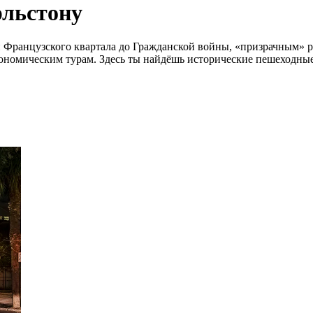
рльстону
й Французского квартала до Гражданской войны, «призрачным» 
номическим турам. Здесь ты найдёшь исторические пешеходные