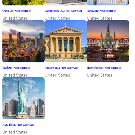
Орландо: чем заняться
Washington DC: чем заняться
Nashville: чем заняться
United States
United States
United States
Майами: чем заняться
Philadelphia: чем заняться
Нью-Орлеан : чем заняться
United States
United States
United States
Нью-Йорк: чем заняться
United States