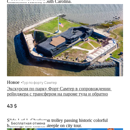
Charleston Harbor, South Carolina.
Новое
Тур по форту Самтер
Экскурсия по парку Форт Самтер в сопровождении 
рейнджера с трансфером на пароме туда и обратно
43 $
Slide 1 of 1, Charleston trolley passing historic colorful
Бесплатная отмена
buildings and church steeple on city tour.