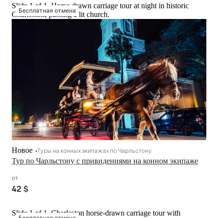
Slide 1 of 1, Horse-drawn carriage tour at night in historic
Бесплатная отмена
Charleston, passing a lit church.
Новое
Туры на конных экипажах по Чарльстону
Тур по Чарльстону с привидениями на конном экипаже
от
42 $
Slide 1 of 1, Charleston horse-drawn carriage tour with
Бесплатная отмена