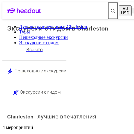
RU
USD
Экскурсии с гидом в Charleston
Лучшие развлечения в Charleston
Туры
Пешеходные экскурсии
Экскурсии с гидом
Все что
Пешеходные экскурсии
Экскурсии с гидом
Charleston - лучшие впечатления
4 мероприятий