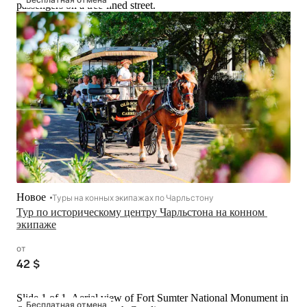
passengers on a tree-lined street.
Новое
Туры на конных экипажах по Чарльстону
Тур по историческому центру Чарльстона на конном 
экипаже
от
42 $
Slide 1 of 1, Aerial view of Fort Sumter National Monument in
Бесплатная отмена