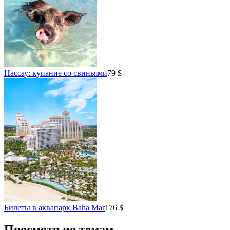
Нассау: купание со свиньями
79 $
Билеты в аквапарк Baha Mar
176 $
Просмотр по темам