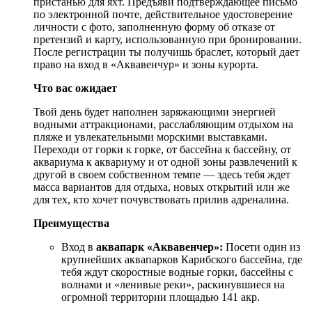
пристанью для яхт. Предъяви подтверждающее письмо
по электронной почте, действительное удостоверение
личности с фото, заполненную форму об отказе от
претензий и карту, использованную при бронировании.
После регистрации ты получишь браслет, который дает
право на вход в «Аквавенчур» и зоны курорта.
Что вас ожидает
Твой день будет наполнен заряжающими энергией
водными аттракционами, расслабляющим отдыхом на
пляже и увлекательными морскими выставками.
Переходи от горки к горке, от бассейна к бассейну, от
аквариума к аквариуму и от одной зоны развлечений к
другой в своем собственном темпе — здесь тебя ждет
масса вариантов для отдыха, новых открытий или же
для тех, кто хочет почувствовать прилив адреналина.
Преимущества
Вход в
аквапарк «Аквавенчер»:
Посети один из
крупнейших аквапарков Карибского бассейна, где
тебя ждут скоростные водные горки, бассейны с
волнами и «ленивые реки», раскинувшиеся на
огромной территории площадью 141 акр.