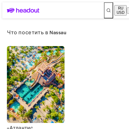
RU
USD
Что посетить в Nassau
«Атлантис