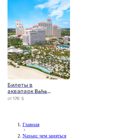
Билеты в
аквапарк Baha
Mar
от 176 $
Главная
Nassau: чем заняться