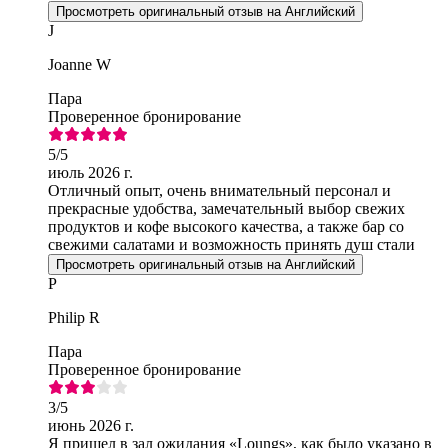
Просмотреть оригинальный отзыв на Английский
J
Joanne W
Пара
Проверенное бронирование
5
/5
июль 2026 г.
Отличный опыт, очень внимательный персонал и
прекрасные удобства, замечательный выбор свежих
продуктов и кофе высокого качества, а также бар со
свежими салатами и возможность принять душ стали
приятным бонусом.
Просмотреть оригинальный отзыв на Английский
P
Philip R
Пара
Проверенное бронирование
3
/5
июнь 2026 г.
Я пришел в зал ожидания «Loungs», как было указано в