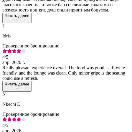
высокого качества, а также бар со свежими салатами и
возможность принять душ стали приятным бонусом.
Читать далее
I
Idris
Проверенное бронирование
4
/5
апр. 2026 г.
Really pleasant experience overall. The food was good, staff were
friendly, and the lounge was clean. Only minor gripe is the seating
could use a refresh.
Читать далее
N
Nkechi E
Проверенное бронирование
4
/5
апр. 2026 г.