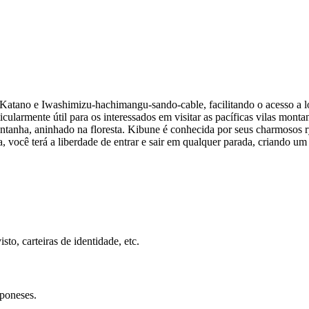
, Katano e Iwashimizu-hachimangu-sando-cable, facilitando o acesso a 
icularmente útil para os interessados em visitar as pacíficas vilas mo
anha, aninhado na floresta. Kibune é conhecida por seus charmosos ry
 você terá a liberdade de entrar e sair em qualquer parada, criando um i
to, carteiras de identidade, etc.
aponeses.