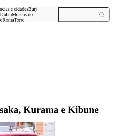
ar
ncias e cidades
Burj
Dubai
Museus do
no
Roma
Torre
aris
experiências e cidades
Osaka, Kurama e Kibune