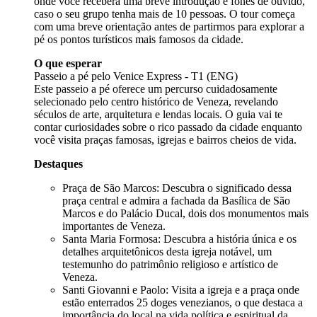
onde você receberá uma breve introdução e fones de ouvido,
caso o seu grupo tenha mais de 10 pessoas. O tour começa
com uma breve orientação antes de partirmos para explorar a
pé os pontos turísticos mais famosos da cidade.
O que esperar
Passeio a pé pelo Venice Express - T1 (ENG)
Este passeio a pé oferece um percurso cuidadosamente
selecionado pelo centro histórico de Veneza, revelando
séculos de arte, arquitetura e lendas locais. O guia vai te
contar curiosidades sobre o rico passado da cidade enquanto
você visita praças famosas, igrejas e bairros cheios de vida.
Destaques
Praça de São Marcos: Descubra o significado dessa
praça central e admira a fachada da Basílica de São
Marcos e do Palácio Ducal, dois dos monumentos mais
importantes de Veneza.
Santa Maria Formosa: Descubra a história única e os
detalhes arquitetônicos desta igreja notável, um
testemunho do patrimônio religioso e artístico de
Veneza.
Santi Giovanni e Paolo: Visita a igreja e a praça onde
estão enterrados 25 doges venezianos, o que destaca a
importância do local na vida política e espiritual da