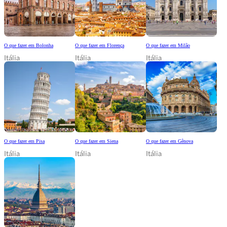
O que fazer em Bolonha
O que fazer em Florença
O que fazer em Milão
Itália
Itália
Itália
O que fazer em Pisa
O que fazer em Siena
O que fazer em Gênova
Itália
Itália
Itália