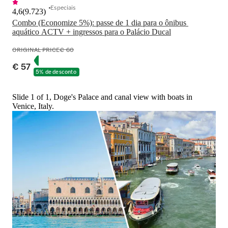
Especiais
4,6
(
9.723
)
Combo (Economize 5%): passe de 1 dia para o ônibus 
aquático ACTV + ingressos para o Palácio Ducal
ORIGINAL PRICE
€ 60
€ 57
5% de desconto
Slide 1 of 1, Doge's Palace and canal view with boats in
Venice, Italy.