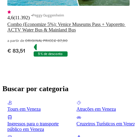
Peggy Guggenheim
4,6
(
11.392
)
Combo (Economize 5%): Venice Museums Pass + Vaporetto 
ACTV Water Bus & Mainland Bus
a partir de
ORIGINAL PRICE
€ 87,90
€ 83,51
5% de desconto
Buscar por categoria
Tours em Veneza
Atrações em Veneza
Ingressos para o transporte
Cruzeiros Turísticos em Venez
público em Veneza