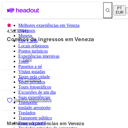
PT
EUR
Melhores experiências em Veneza
Ingressos
4,5
(
23.591
)
Museus
Combos de ingressos em Veneza
City Cards
Locais religiosos
Pontos turísticos
Experiências imersivas
Tudo
Tours
Passeios a pé
Visitas guiadas
Tours pela cidade
Combos
Tours privados
Tours fotográficos
Excursões de um dia
Suas experiências
Dia dos Namorados
Transporte
traslado aeroporto
Traslados
Transporte público
Melhores experiências em Veneza
Passes de trem