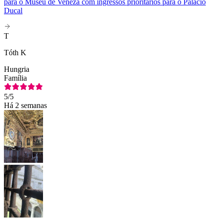
para o Museu de Veneza com ingressos prioritários para o Palácio
Ducal
T
Tóth K
Hungria
Família
5
/5
Há 2 semanas