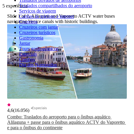
Traslados privados de aeroportos
Traslados compartilhados do aeroporto
5 experiência
Serviços de viagem
Slide 1 of 1, Alilaguna and Vaporetto ACTV water buses
Cartões de telefone e internet
navigating Venice canals with historic buildings.
Cruzeiros
Cruzeiros com jantar
Cruzeiros turísticos
Gastronomia
Jantar
Tours gastronômicos
Especiais
Combos
Dia dos Namorados
Especiais
4,6
(
16.056
)
Combo: Traslados do aeroporto para o ônibus aquático 
Alilaguna + passe para o ônibus aquático ACTV do Vaporetto 
e para o ônibus do continente