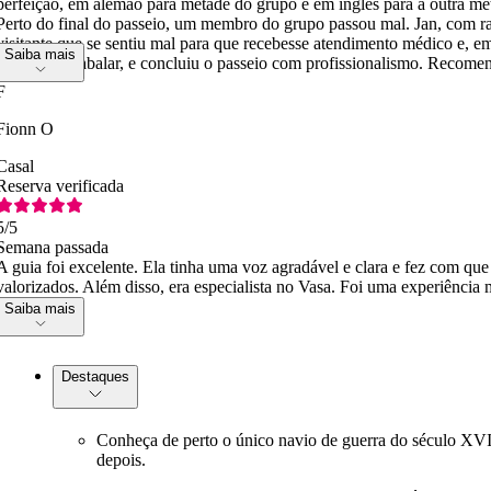
perfeição, em alemão para metade do grupo e em inglês para a outra me
Perto do final do passeio, um membro do grupo passou mal. Jan, com r
visitante que se sentiu mal para que recebesse atendimento médico e, em
Saiba mais
nós, sem se abalar, e concluiu o passeio com profissionalismo. Recom
F
Fionn O
Casal
Reserva verificada
5
/5
Semana passada
A guia foi excelente. Ela tinha uma voz agradável e clara e fez com que
valorizados. Além disso, era especialista no Vasa. Foi uma experiência 
Saiba mais
Destaques
Conheça de perto o único navio de guerra do século XVI
depois.