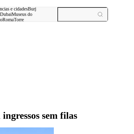
ar
ncias e cidades
Burj
Dubai
Museus do
no
Roma
Torre
aris
experiências e cidades
ingressos sem filas