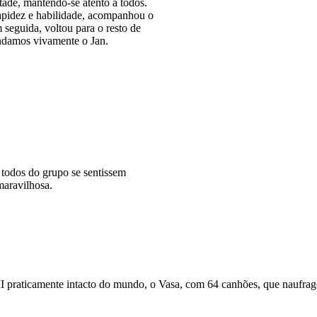
tade, mantendo-se atento a todos.
apidez e habilidade, acompanhou o
 seguida, voltou para o resto de
endamos vivamente o Jan.
 todos do grupo se sentissem
maravilhosa.
I praticamente intacto do mundo, o Vasa, com 64 canhões, que naufra