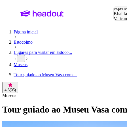
Pesquis
experiê
Khalifa
Vatica
Eiffel
P
Página inicial
Estocolmo
Lugares para visitar em Estoco...
Museus
Tour guiado ao Museu Vasa com ...
4,6
(
95
)
Museus
Tour guiado ao Museu Vasa com 