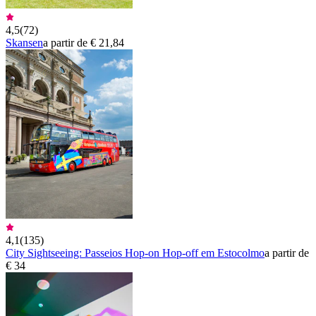
4,5
(
72
)
Skansen
a partir de € 21,84
4,1
(
135
)
City Sightseeing: Passeios Hop-on Hop-off em Estocolmo
a partir de
€ 34