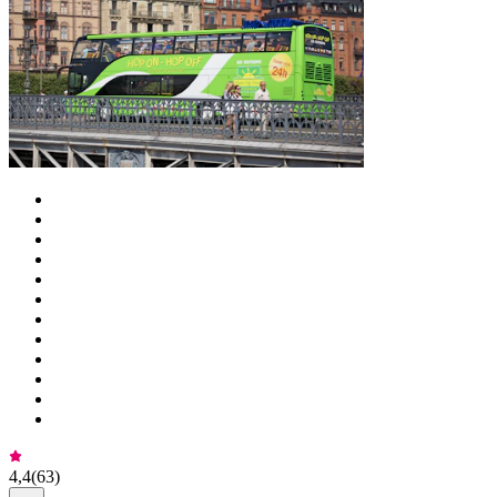
4,4
(
63
)