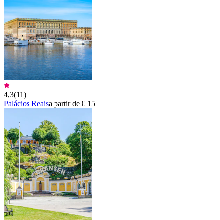
4,3
(
11
)
Palácios Reais
a partir de € 15