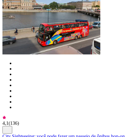
4,1
(
136
)
City Sightseeing: você pode fazer um passeio de ônibus hop-on