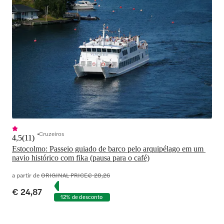
Cruzeiros
4,5
(
11
)
Estocolmo: Passeio guiado de barco pelo arquipélago em um 
navio histórico com fika (pausa para o café)
a partir de
ORIGINAL PRICE
€ 28,26
€ 24,87
12% de desconto