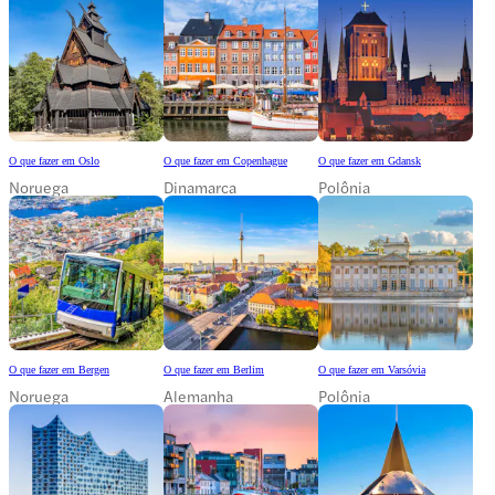
O que fazer em Oslo
O que fazer em Copenhague
O que fazer em Gdansk
Noruega
Dinamarca
Polônia
O que fazer em Bergen
O que fazer em Berlim
O que fazer em Varsóvia
Noruega
Alemanha
Polônia