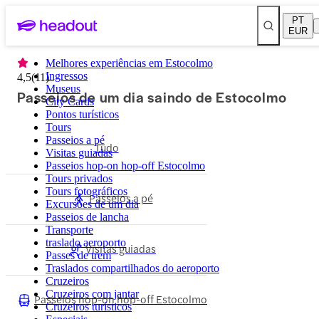
PT
EUR
Melhores experiências em Estocolmo
Ingressos
4,5
(
11
)
Museus
Passeios de um dia saindo de Estocolmo
City Cards
Pontos turísticos
Tours
Passeios a pé
Tudo
Visitas guiadas
Passeios hop-on hop-off Estocolmo
Tours privados
Tours fotográficos
Passeios a pé
Excursões de um dia
Passeios de lancha
Transporte
traslado aeroporto
Visitas guiadas
Passes de trem
Traslados compartilhados do aeroporto
Cruzeiros
Cruzeiros com jantar
Passeios hop-on hop-off Estocolmo
Cruzeiros turísticos