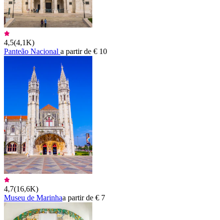
4,5
(
4,1K
)
Panteão Nacional
a partir de € 10
4,7
(
16,6K
)
Museu de Marinha
a partir de € 7