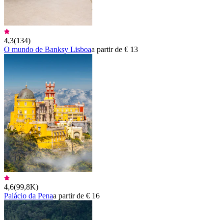
4,3
(
134
)
O mundo de Banksy Lisboa
a partir de € 13
4,6
(
99,8K
)
Palácio da Pena
a partir de € 16