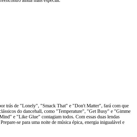
reencontro ainda mais especial.
por trás de "Lonely", "Smack That" e "Don't Matter", fará com que
 clássicos do dancehall, como "Temperature", "Get Busy" e "Gimme
t Mind" e "Like Glue" contagiam todos. Com essas duas lendas
 Prepare-se para uma noite de música épica, energia inigualável e