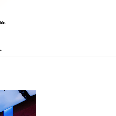
ido.
s.