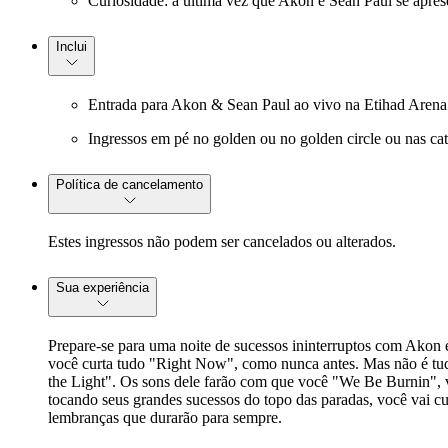
Curiosidade: a última vez que Akon e Sean Paul se apres
Inclui
Entrada para Akon & Sean Paul ao vivo na Etihad Aren
Ingressos em pé no golden ou no golden circle ou nas ca
Política de cancelamento
Estes ingressos não podem ser cancelados ou alterados.
Sua experiência
Prepare-se para uma noite de sucessos ininterruptos com Akon 
você curta tudo "Right Now", como nunca antes. Mas não é tu
the Light". Os sons dele farão com que você "We Be Burnin", 
tocando seus grandes sucessos do topo das paradas, você vai cur
lembranças que durarão para sempre.