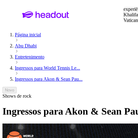
Pesquis
experiê
Khalifa
Vatica
Eiffel
P
Página inicial
Abu Dhabi
Entretenimento
Ingressos para World Tennis Le...
Ingressos para Akon & Sean Pau...
Novo
Shows de rock
Ingressos para Akon & Sean Pau