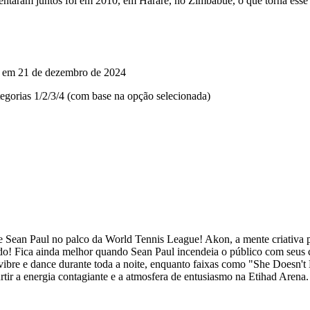
entaram juntos foi em 2010, em Harare, no Zimbábue, o que torna esse 
a em 21 de dezembro de 2024
tegorias 1/2/3/4 (com base na opção selecionada)
e Sean Paul no palco da World Tennis League! Akon, a mente criativa 
do! Fica ainda melhor quando Sean Paul incendeia o público com seus
vibre e dance durante toda a noite, enquanto faixas como "She Doesn'
tir a energia contagiante e a atmosfera de entusiasmo na Etihad Arena.