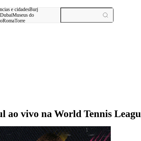
ar
ncias e cidades
Burj
Dubai
Museus do
no
Roma
Torre
aris
experiências e cidades
l ao vivo na World Tennis Leagu