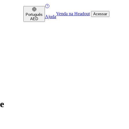
Venda na Headout
Acessar
Português
Ajuda
AED
e