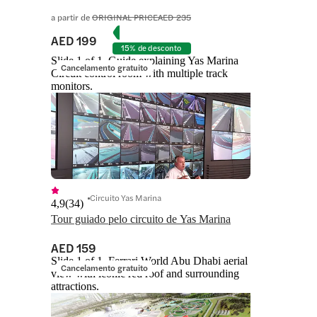
a partir de
ORIGINAL PRICE
AED 235
AED 199
15% de desconto
Slide 1 of 1, Guide explaining Yas Marina
Cancelamento gratuito
Circuit control room with multiple track
monitors.
Circuito Yas Marina
4,9
(
34
)
Tour guiado pelo circuito de Yas Marina
AED 159
Slide 1 of 1, Ferrari World Abu Dhabi aerial
Cancelamento gratuito
view with iconic red roof and surrounding
attractions.