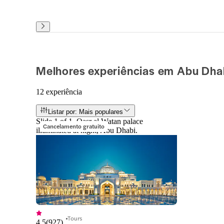
Melhores experiências em Abu Dha
12 experiência
Listar por: Mais populares
Slide 1 of 1, Qasr al Watan palace
Cancelamento gratuito
illuminated at night, Abu Dhabi.
Tours
4,5
(
927
)