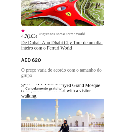
Ingressos para o Ferrari World
4,7
(
163
)
De Dubai: Abu Dhabi City Tour de um dia 
inteiro com o Ferrari World
AED 620
O preço varia de acordo com o tamanho do
grupo
Slide 1 of 1, Sheikh Zayed Grand Mosque
Cancelamento gratuito
courtyard in Abu Dhabi with a visitor
walking.