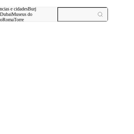
ar
ncias e cidades
Burj
Dubai
Museus do
no
Roma
Torre
aris
experiências e cidades
i