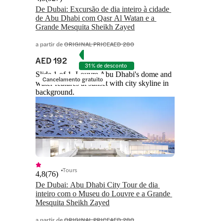
De Dubai: Excursão de dia inteiro à cidade 
de Abu Dhabi com Qasr Al Watan e a 
Grande Mesquita Sheikh Zayed
a partir de
ORIGINAL PRICE
AED 280
AED 192
31% de desconto
Slide 1 of 1, Louvre Abu Dhabi's dome and
Cancelamento gratuito
water features at sunset with city skyline in
background.
Tours
4,8
(
76
)
De Dubai: Abu Dhabi City Tour de dia 
inteiro com o Museu do Louvre e a Grande 
Mesquita Sheikh Zayed
a partir de
ORIGINAL PRICE
AED 280