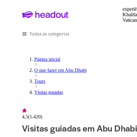
Pesquis
experiê
Khalifa
Vatica
Eiffel
P
Todas as categorias
Página inicial
O que fazer em Abu Dhabi
Tours
Visitas guiadas
4,5
(
1.420
)
Visitas guiadas em Abu Dhab