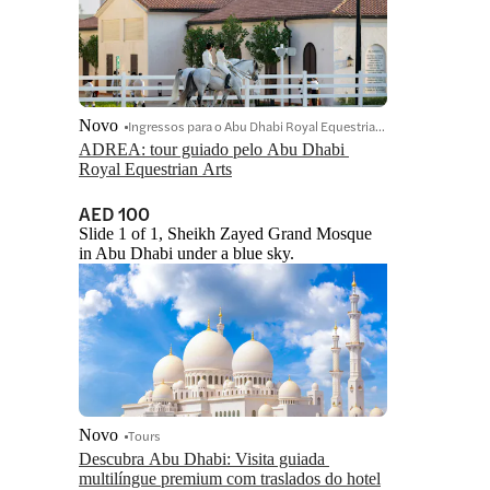
Novo
Ingressos para o Abu Dhabi Royal Equestrian Arts (ADREA)
ADREA: tour guiado pelo Abu Dhabi 
Royal Equestrian Arts
AED 100
Slide 1 of 1, Sheikh Zayed Grand Mosque
in Abu Dhabi under a blue sky.
Novo
Tours
Descubra Abu Dhabi: Visita guiada 
multilíngue premium com traslados do hotel