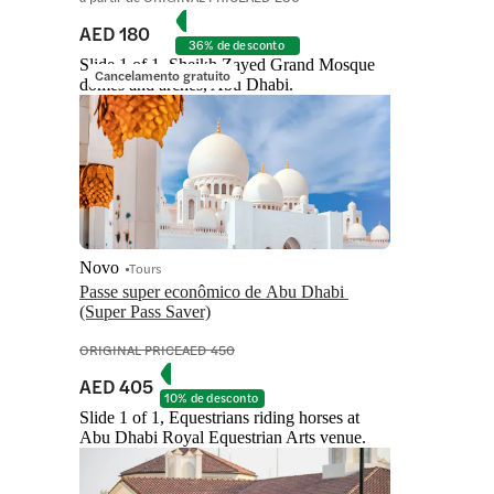
AED 180
36% de desconto
Slide 1 of 1, Sheikh Zayed Grand Mosque
Cancelamento gratuito
domes and arches, Abu Dhabi.
Novo
Tours
Passe super econômico de Abu Dhabi 
(Super Pass Saver)
ORIGINAL PRICE
AED 450
AED 405
10% de desconto
Slide 1 of 1, Equestrians riding horses at
Abu Dhabi Royal Equestrian Arts venue.