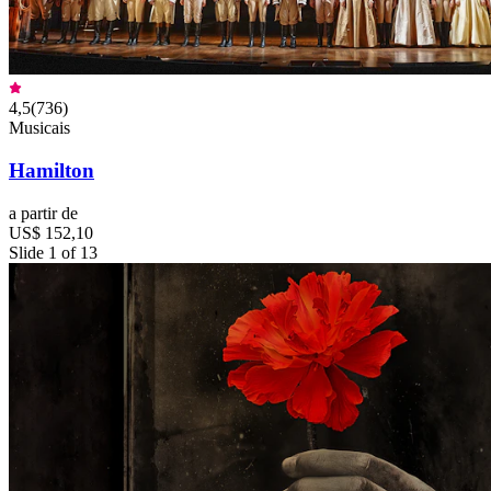
4,5
(
736
)
Musicais
Hamilton
a partir de
US$ 152,10
Slide 1 of 13