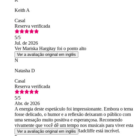
Keith A
Casal
Reserva verificada
5
/5
Jul. de 2026
Ver Mariska Hargitay foi o ponto alto
Ver a avaliação original em inglês
N
Natasha D
Casal
Reserva verificada
5
/5
Abr. de 2026
A energia deste espetáculo foi impressionante. Embora o tema
fosse delicado, o humor e a reflexão deixaram o público com
uma sensação muito positiva e esperançosa. Recomendo
vivamente que você dê um tempo nos musicais para viver esta
experiência maravilhosa. Daniel Radcliffe está incrível.
Ver a avaliação original em inglês