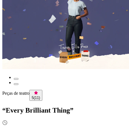
Peças de teatro
5
(
11
)
“Every Brilliant Thing”