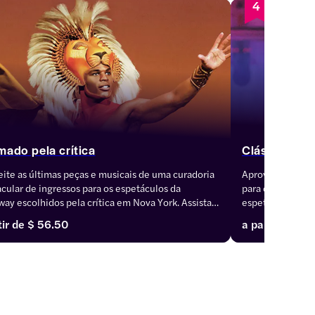
4
mado pela crítica
Clássico
ite as últimas peças e musicais de uma curadoria 
Aproveite as últ
cular de ingressos para os espetáculos da 
para os clássicos
ay escolhidos pela crítica em Nova York. Assista a 
espetáculos favo
culos aclamados pela crítica e comercialmente 
teste do tempo e
tir de
$ 56.50
a partir de
$ 5
res nos grandes palcos da Broadway. Reservas de 
maior duração em
 hora, ótimos descontos e assentos preferenciais.
ótimos descontos