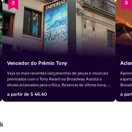
2
3
Vencedor do Prêmio Tony
Acla
Veja os mais recentes lançamentos de peças e musicais 
Aprove
premiados com o Tony Award na Broadway. Assista a 
espeta
shows aclamados pela crítica. Reservas de última hora, 
Broadw
ótimos descontos e assentos preferenciais.
espetá
a partir de
$ 46.40
a par
popula
última
rk