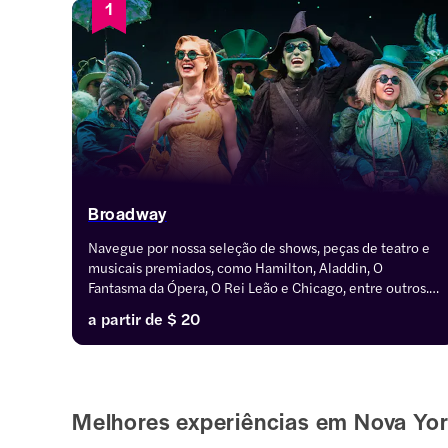
1
Broadway
Navegue por nossa seleção de shows, peças de teatro e 
musicais premiados, como Hamilton, Aladdin, O 
Fantasma da Ópera, O Rei Leão e Chicago, entre outros. 
Reserve ingressos para a Broadway para reservas de 
a partir de
$ 20
última hora, assentos preferenciais e grandes descontos.
Melhores experiências em Nova Yo