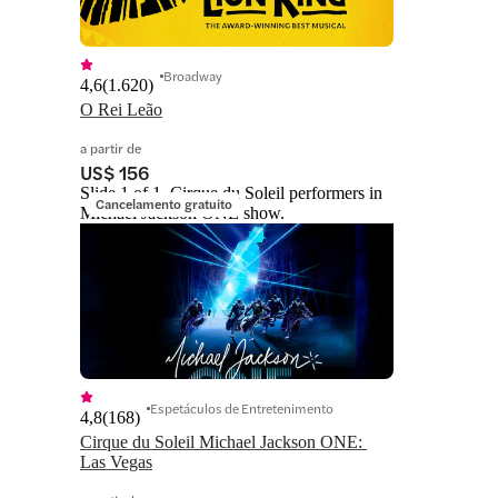
Broadway
4,6
(
1.620
)
O Rei Leão
a partir de
US$ 156
Slide 1 of 1, Cirque du Soleil performers in
Cancelamento gratuito
Michael Jackson ONE show.
Espetáculos de Entretenimento
4,8
(
168
)
Cirque du Soleil Michael Jackson ONE: 
Las Vegas