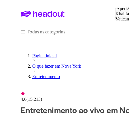
Pesquis
experiê
Khalifa
Vatica
Eiffel
P
Todas as categorias
Página inicial
O que fazer em Nova York
Entretenimento
4,6
(
15.213
)
Entretenimento ao vivo em No