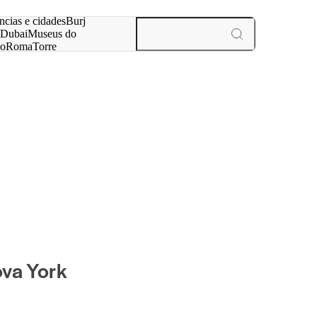
ar
ncias e cidades
Burj
Dubai
Museus do
no
Roma
Torre
aris
experiências e cidades
va York