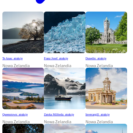
Te Anau: atrakcje
Franz Josef: atrakcje
Dunedin: atrakcje
Nowa Zelandia
Nowa Zelandia
Nowa Zelandia
Queenstown: atrakcje
Zatoka Milforda: atrakcje
Invercargill: atrakcje
Nowa Zelandia
Nowa Zelandia
Nowa Zelandia