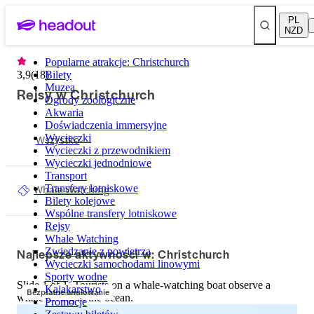
PL
NZD
Popularne atrakcje: Christchurch
3,9
(
18
Bilety
)
Muzea
Rejsy w Christchurch
Ogrody zoologiczne
Akwaria
Doświadczenia immersyjne
Wszystko
Wycieczki
Wycieczki z przewodnikiem
Wycieczki jednodniowe
Transport
Whale Watching
Transfery lotniskowe
Bilety kolejowe
Wspólne transfery lotniskowe
Rejsy
Whale Watching
Najlepsze aktywności w: Christchurch
Zwiedzanie z powietrza
Wycieczki samochodami linowymi
Sporty wodne
Slide 1 of 1, Tourists on a whale-watching boat observe a
Kajakarstwo
Bezpłatne anulowanie
whale diving in the ocean.
Promocje