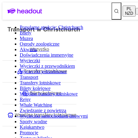
PL
NZD
Transport w Christchurch
Popularne atrakcje: Christchurch
Bilety
Muzea
Ogrody zoologiczne
Wszystko
Akwaria
Doświadczenia immersyjne
Wycieczki
Wycieczki z przewodnikiem
Transfery lotniskowe
Wycieczki jednodniowe
Transport
Transfery lotniskowe
Bilety kolejowe
Bilety kolejowe
Wspólne transfery lotniskowe
Rejsy
Whale Watching
Zwiedzanie z powietrza
Wspólne transfery lotniskowe
Wycieczki samochodami linowymi
Sporty wodne
Kajakarstwo
Promocje