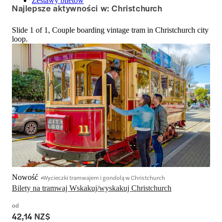
Zestawy biletów
Najlepsze aktywności w: Christchurch
Slide 1 of 1, Couple boarding vintage tram in Christchurch city
loop.
Nowość
Wycieczki tramwajem i gondolą w Christchurch
Bilety na tramwaj Wskakuj/wyskakuj Christchurch
od
42,14 NZ$