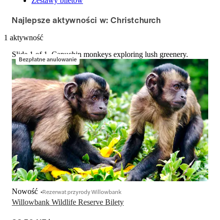
Zestawy biletów
Najlepsze aktywności w: Christchurch
1 aktywność
Slide 1 of 1, Capuchin monkeys exploring lush greenery.
Bezpłatne anulowanie
Nowość
Rezerwat przyrody Willowbank
Willowbank Wildlife Reserve Bilety