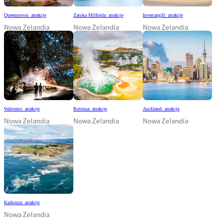
Queenstown: atrakcje
Zatoka Milforda: atrakcje
Invercargill: atrakcje
Nowa Zelandia
Nowa Zelandia
Nowa Zelandia
Waitomo: atrakcje
Rotorua: atrakcje
Auckland: atrakcje
Nowa Zelandia
Nowa Zelandia
Nowa Zelandia
Kaikoura: atrakcje
Nowa Zelandia