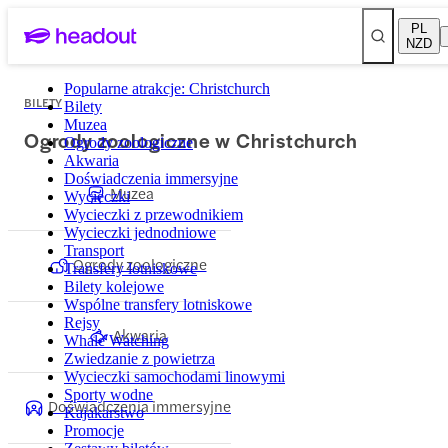
PL
NZD
Popularne atrakcje: Christchurch
BILETY
Bilety
Muzea
Ogrody zoologiczne w Christchurch
Ogrody zoologiczne
Akwaria
Doświadczenia immersyjne
Muzea
Wycieczki
Wycieczki z przewodnikiem
Wycieczki jednodniowe
Transport
Ogrody zoologiczne
Transfery lotniskowe
Bilety kolejowe
Wspólne transfery lotniskowe
Rejsy
Akwaria
Whale Watching
Zwiedzanie z powietrza
Wycieczki samochodami linowymi
Sporty wodne
Doświadczenia immersyjne
Kajakarstwo
Promocje