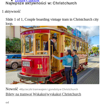
Zestawy biletów
Najlepsze aktywności w: Christchurch
1 aktywność
Slide 1 of 1, Couple boarding vintage tram in Christchurch city
loop.
Nowość
Wycieczki tramwajem i gondolą w Christchurch
Bilety na tramwaj Wskakuj/wyskakuj Christchurch
od