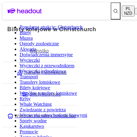
PL
NZD
Bilety kolejowe w Christchurch
Popularne atrakcje: Christchurch
Bilety
Muzea
Ogrody zoologiczne
Akwaria
Wszystko
Doświadczenia immersyjne
Wycieczki
Wycieczki z przewodnikiem
Wycieczki jednodniowe
Transfery lotniskowe
Transport
Transfery lotniskowe
Bilety kolejowe
Wspólne transfery lotniskowe
Bilety kolejowe
Rejsy
Whale Watching
Zwiedzanie z powietrza
Wspólne transfery lotniskowe
Wycieczki samochodami linowymi
Sporty wodne
Kajakarstwo
Promocje