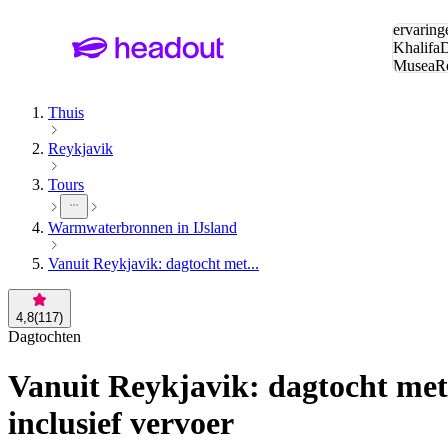
Zoeken:
ervaring
Khalifa
D
Musea
R
en stede
Thuis
Reykjavik
Tours
Warmwaterbronnen in IJsland
Vanuit Reykjavik: dagtocht met...
4,8
(
117
)
Dagtochten
Vanuit Reykjavik: dagtocht met 
inclusief vervoer