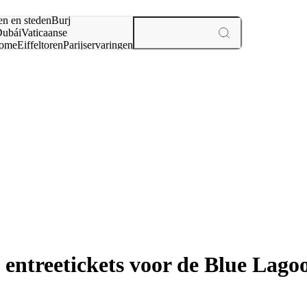
en en steden
Burj
ubái
Vaticaanse
ome
Eiffeltoren
Parijs
ervaringen
n
entreetickets voor de Blue Lagoo