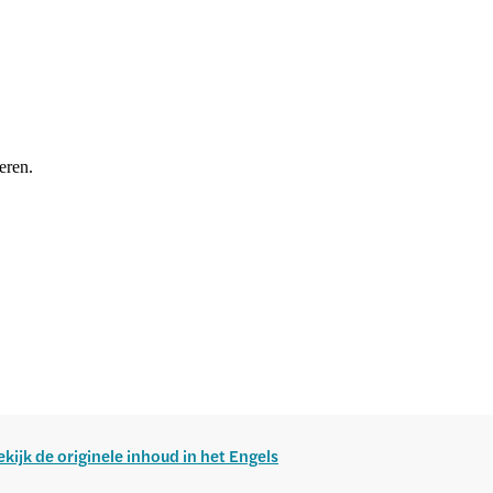
eren.
ekijk de originele inhoud in het Engels